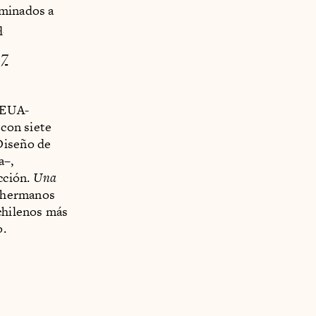
ominados a
q
17
-EUA-
 con siete
Diseño de
a–,
cción.
Una
s hermanos
 chilenos más
o.