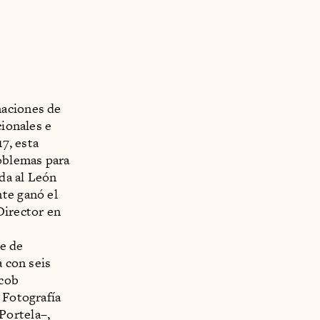
naciones de
cionales e
7, esta
roblemas para
a al León
nte ganó el
Director en
ne de
 con seis
acob
 Fotografía
Portela–,