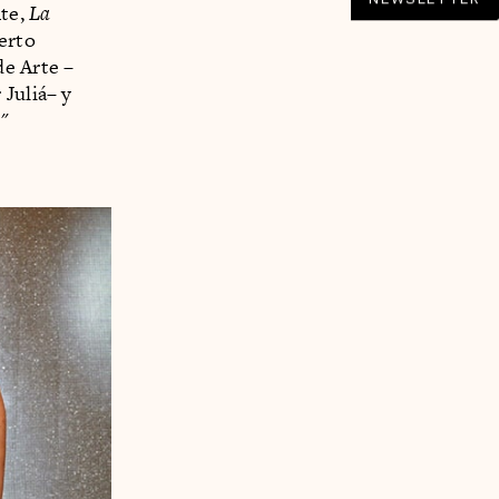
nte,
La
erto
de Arte –
 Juliá– y
"