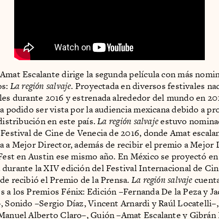
Amat Escalante dirige la segunda película con más nomi
os:
La región salvaje
. Proyectada en diversos festivales na
les durante 2016 y estrenada alrededor del mundo en 201
ha podido ser vista por la audiencia mexicana debido a p
distribución en este país.
La región salvaje
estuvo nominad
 Festival de Cine de Venecia de 2016, donde Amat escala
a a Mejor Director, además de recibir el premio a Mejor 
 Fest en Austin ese mismo año. En México se proyectó en
durante la XIV edición del Festival Internacional de Ci
de recibió el Premio de la Prensa.
La región salvaje
cuenta
 a los Premios Fénix: Edición –Fernanda De la Peza y J
, Sonido –Sergio Díaz, Vincent Arnardi y Raúl Locatelli–,
Manuel Alberto Claro–, Guión –Amat Escalante y Gibrán 