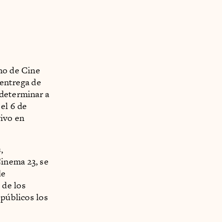
ano de Cine
 entrega de
 determinar a
el 6 de
vivo en
,
inema 23, se
de
 de los
 públicos los