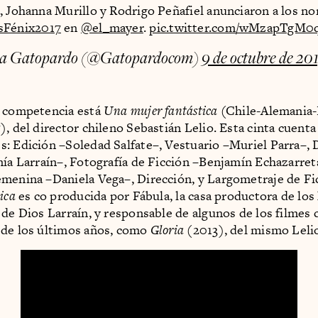
, Johanna Murillo y Rodrigo Peñafiel anunciaron a los n
sFénix2017
en
@el_mayer
.
pic.twitter.com/wMzapTgM0
ta Gatopardo (@Gatopardocom)
9 de octubre de 20
a competencia está
Una mujer fantástica
(Chile-Alemania
), del director chileno Sebastián Lelio. Esta cinta cuenta
: Edición –Soledad Salfate–, Vestuario –Muriel Parra–, 
nía Larraín–, Fotografía de Ficción –Benjamín Echazarret
menina –Daniela Vega–, Dirección, y Largometraje de Fi
ica
es co producida por Fábula, la casa productora de lo
 de Dios Larraín, y responsable de algunos de los filmes
 de los últimos años, como
Gloria
(2013), del mismo Leli