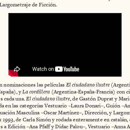
 Largometraje de Ficción.
n nominaciones las películas
El ciudadano ilustre
(Argent
spaña), y
La cordillera
(Argentina-España-Francia) con c
s cada una.
El ciudadano ilustre
, de Gastón Duprat y Mar
a en las categorías Vestuario –Laura Donari–, Guión –A
uación Masculina –Oscar Martínez–, Dirección, y Largom
u 1993
, de Carla Simón y rodada enteramente en catalán,
 a Edición –Ana Pfaff y Dídac Palou–, Vestuario –Anna A