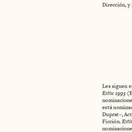
Dirección, y
Les siguen e
Estiu 1993
(E
nominacione
está nominad
Duprat–, Act
Ficción.
Esti
nominaciones