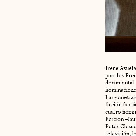
Irene Azuela
para los Pre
documental
nominaciones
Largometraje
ficción fantá
cuatro nomin
Edición –Jau
Peter Glosso
televisión, 