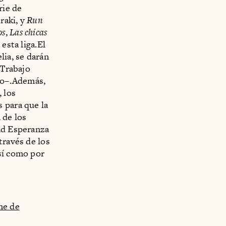
rie de
raki, y
Run
os
,
Las chicas
esta liga.El
lia, se darán
 Trabajo
ico–.Además,
 los
 para que la
 de los
dad Esperanza
través de los
sí como por
ne de