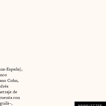
ina-España),
inco
iano Cohn,
ndrés
etraje de
 cuenta con
guilà–,
NEWSLETTER