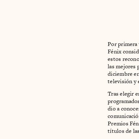
Por primera 
Fénix conside
estos recono
las mejores 
diciembre en
televisión y
Tras elegir 
programadore
dio a conoce
comunicación
Premios Féni
títulos de l