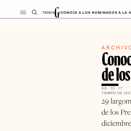
TIENDA
/
CONOCE A LOS NOMINADOS A LA 4ª
ARCHIV
Conoc
de lo
09
.
10
.
17
TIEMPO DE LE
29 largom
de los Pr
diciembre