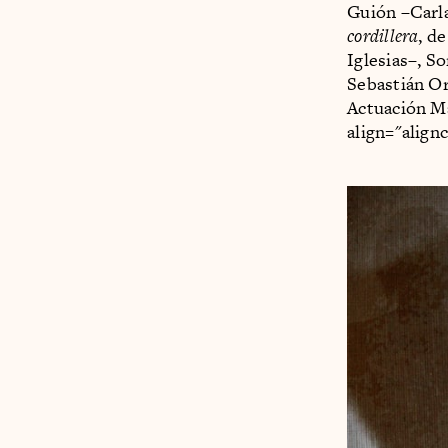
Guión –Carla
cordillera
, d
Iglesias–, S
Sebastián Or
Actuación M
align="align