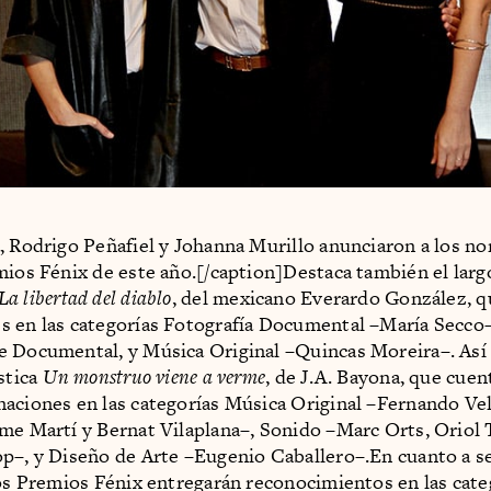
, Rodrigo Peñafiel y Johanna Murillo anunciaron a los n
mios Fénix de este año.[/caption]Destaca también el lar
La libertad del diablo
, del mexicano Everardo González, q
 en las categorías Fotografía Documental –María Secco–
 Documental, y Música Original –Quincas Moreira–. Así
stica
Un monstruo viene a verme
, de J.A. Bayona, que cuen
aciones en las categorías Música Original –Fernando Ve
me Martí y Bernat Vilaplana–, Sonido –Marc Orts, Oriol 
p–, y Diseño de Arte –Eugenio Caballero–.En cuanto a se
los Premios Fénix entregarán reconocimientos en las cate