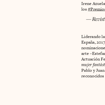
Irene Azuela
los
#Premio
— Revis
Liderando l
España, 2017
nominaciones
arte –Estefa
Actuación Fe
mujer fantást
Pablo y Juan
reconocidos