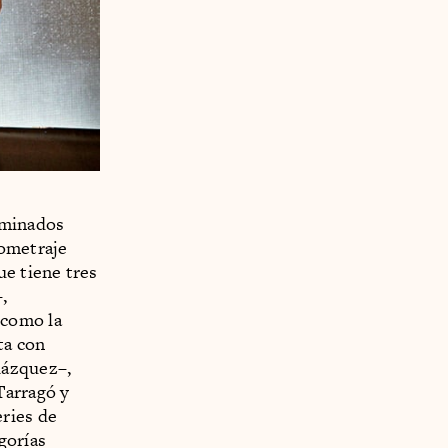
ominados
gometraje
ue tiene tres
,
 como la
ta con
lázquez–,
Tarragó y
ries de
gorías