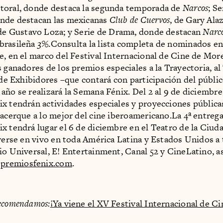
toral, donde destaca la segunda temporada de
Narcos
; Se
nde destacan las mexicanas
Club de Cuervos
, de Gary Alaz
 de Gustavo Loza; y Serie de Drama, donde destacan
Narc
 brasileña
3%
.Consulta la lista completa de nominados en 
e, en el marco del Festival Internacional de Cine de More
s ganadores de los premios especiales a la Trayectoria, al
l de Exhibidores –que contará con participación del públ
año se realizará la Semana Fénix. Del 2 al 9 de diciembre,
x tendrán actividades especiales y proyecciones públicas
 acerque a lo mejor del cine iberoamericano.La 4ª entrega
x tendrá lugar el 6 de diciembre en el Teatro de la Ciu
 verse en vivo en toda América Latina y Estados Unidos a 
io Universal, E! Entertainment, Canal 52 y CineLatino, a
n
premiosfenix.com
.
ecomendamos:
¡Ya viene el XV Festival Internacional de Ci