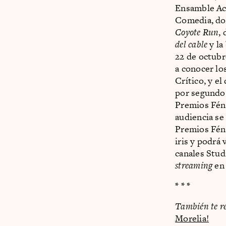
Ensamble Ac
Comedia, do
Coyote Run
,
del cable
y la
22 de octubr
a conocer lo
Crítico, y e
por segundo 
Premios Féni
audiencia se
Premios Féni
iris y podrá
canales Stud
streaming
e
* * *
También te r
Morelia!