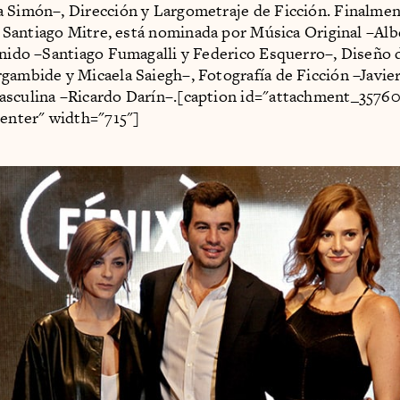
 Simón–, Dirección y Largometraje de Ficción. Finalme
e Santiago Mitre, está nominada por Música Original –Alb
onido –Santiago Fumagalli y Federico Esquerro–, Diseño 
gambide y Micaela Saiegh–, Fotografía de Ficción –Javier
asculina –Ricardo Darín–.[caption id="attachment_35760
center" width="715"]