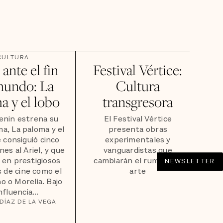
CULTURA
ante el fin
Festival Vértice:
mundo: La
Cultura
a y el lobo
transgresora
enin estrena su
El Festival Vértice
a, La paloma y el
presenta obras
e consiguió cinco
experimentales y
es al Ariel, y que
vanguardistas que
 en prestigiosos
cambiarán el rumbo del
NEWSLETTER
s de cine como el
arte
o o Morelia. Bajo
influencia...
DÍAZ DE LA VEGA