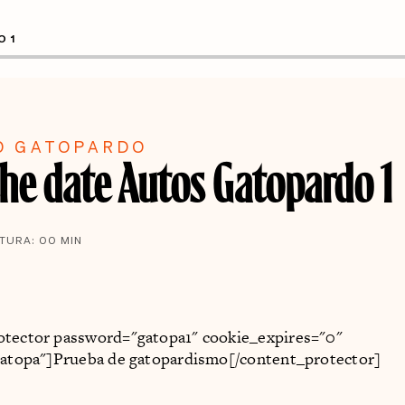
O 1
O GATOPARDO
the date Autos Gatopardo 1
CTURA:
00
MIN
otector password="gatopa1" cookie_expires="0"
"gatopa"]Prueba de gatopardismo[/content_protector]