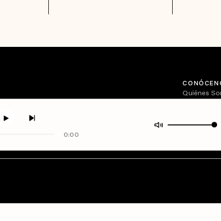
CONÓCEN
Quiénes S
Directorio
0:00