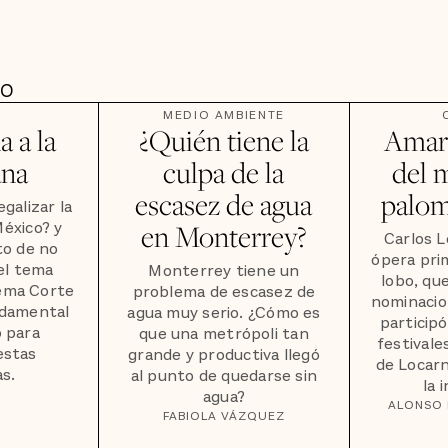
DO
MEDIO AMBIENTE
 a la
¿Quién tiene la
Amar 
ana
culpa de la
del 
escasez de agua
palom
egalizar la
éxico? y
en Monterrey?
Carlos L
to de no
ópera prim
el tema
Monterrey tiene un
lobo, qu
rema Corte
problema de escasez de
nominacion
ndamental
agua muy serio. ¿Cómo es
participó
o para
que una metrópoli tan
festivale
estas
grande y productiva llegó
de Locarn
s.
al punto de quedarse sin
la 
agua?
ALONSO 
FABIOLA VÁZQUEZ