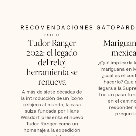
RECOMENDACIONES GATOPAR
ESTILO
Tudor Ranger
Mariguana
2022: el legado
mexic
del reloj
¿Qué implicaría l
mariguana en M
herramienta se
¿cuál es el cos
renueva
hacerlo? Que 
llegara a la Sup
A más de siete décadas de
fue un paso fu
la introducción de un ícono
en el camin
relojero al mundo, la casa
responder 
suiza fundada por Hans
pregunta
Wilsdorf presenta el nuevo
Tudor Ranger como un
homenaje a la expedición