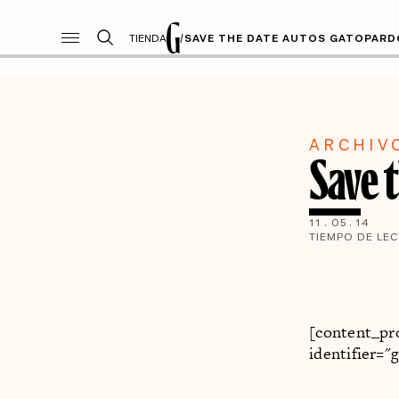
TIENDA
/
SAVE THE DATE AUTOS GATOPARD
ARCHIV
Save 
11
.
05
.
14
TIEMPO DE LE
[content_pr
identifier=