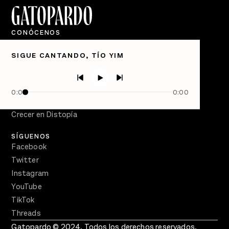
CONÓCENOS
Quiénes Somos
SIGUE CANTANDO, TÍO YIM
Directorio
PÓDCASTS
Semanario Gatopardo
0:00
0:00
En Qué Momento
Crecer en Distopía
SÍGUENOS
Facebook
Twitter
Instagram
YouTube
TikTok
Threads
Gatopardo © 2024. Todos los derechos reservados.