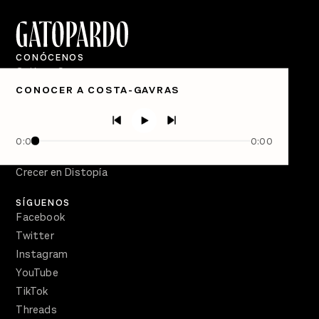
CONÓCENOS
Quiénes Somos
CONOCER A COSTA-GAVRAS
Directorio
PÓDCASTS
Semanario Gatopardo
0:00
0:00
En Qué Momento
Crecer en Distopía
SÍGUENOS
Facebook
Twitter
Instagram
YouTube
TikTok
Threads