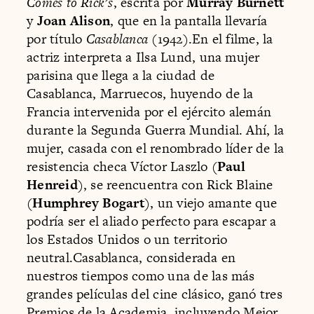
Comes to Rick’s
, escrita por
Murray Burnett
y
Joan Alison
, que en la pantalla llevaría
por título
Casablanca
(1942).En el filme, la
actriz interpreta a Ilsa Lund, una mujer
parisina que llega a la ciudad de
Casablanca, Marruecos, huyendo de la
Francia intervenida por el ejército alemán
durante la Segunda Guerra Mundial. Ahí, la
mujer, casada con el renombrado líder de la
resistencia checa Víctor Laszlo (
Paul
Henreid
), se reencuentra con Rick Blaine
(
Humphrey Bogart
), un viejo amante que
podría ser el aliado perfecto para escapar a
los Estados Unidos o un territorio
neutral.Casablanca, considerada en
nuestros tiempos como una de las más
grandes películas del cine clásico, ganó tres
Premios de la Academia, incluyendo Mejor