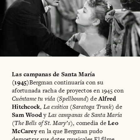
Las campanas de Santa María
(1945)
Bergman continuaría con su
afortunada racha de proyectos en 1945 con
Cuéntame tu vida
(
Spellbound
) de
Alfred
Hitchcock
,
La exótica
(
Saratoga Trunk
) de
Sam Wood
y
Las campanas de Santa María
(
The Bells of St. Mary’s
), comedia de
Leo
McCarey
en la que Bergman pudo
demostrar sus dotes musicales.El filme,