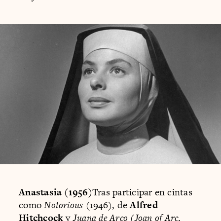
Anastasia (1956)
Tras participar en cintas
como
Notorious
(1946), de
Alfred
Hitchcock
y
Juana de Arco
(
Joan of Arc
,