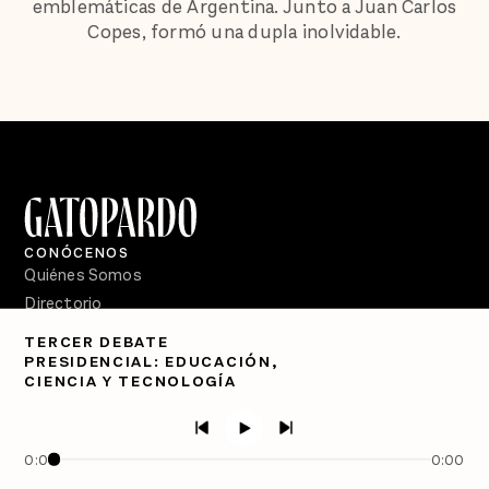
emblemáticas de Argentina. Junto a Juan Carlos
Copes, formó una dupla inolvidable.
CONÓCENOS
Quiénes Somos
Directorio
TERCER DEBATE
PÓDCASTS
PRESIDENCIAL: EDUCACIÓN,
Semanario Gatopardo
CIENCIA Y TECNOLOGÍA
En Qué Momento
Crecer en Distopía
0:00
0:00
SÍGUENOS