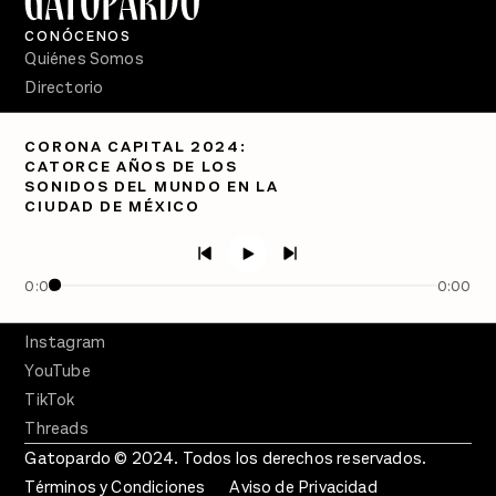
CONÓCENOS
Quiénes Somos
Directorio
PÓDCASTS
CORONA CAPITAL 2024:
Semanario Gatopardo
CATORCE AÑOS DE LOS
En Qué Momento
SONIDOS DEL MUNDO EN LA
CIUDAD DE MÉXICO
Crecer en Distopía
SÍGUENOS
Facebook
0:00
0:00
Twitter
Instagram
YouTube
TikTok
Threads
Gatopardo © 2024. Todos los derechos reservados.
Términos y Condiciones
Aviso de Privacidad