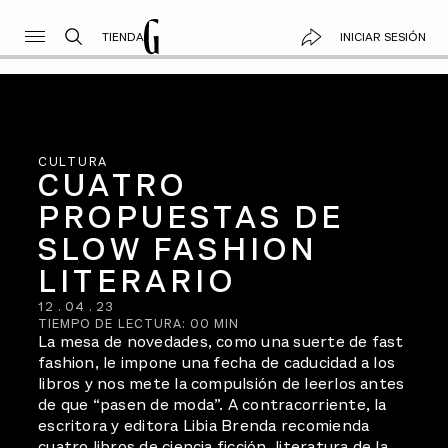
TIENDA
INICIAR SESIÓN
CULTURA
CUATRO
PROPUESTAS DE
SLOW FASHION
LITERARIO
12
.
04
.
23
TIEMPO DE LECTURA:
00
MIN
La mesa de novedades, como una suerte de fast
fashion, le impone una fecha de caducidad a los
libros y nos mete la compulsión de leerlos antes
de que “pasen de moda”. A contracorriente, la
escritora y editora Libia Brenda recomienda
cuatro libros de ciencia ficción, literatura de la