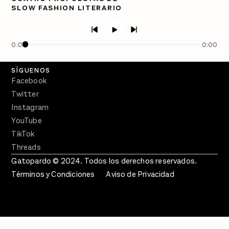
SLOW FASHION LITERARIO
PÓDCASTS
Semanario Gatopardo
En Qué Momento
0:00
0:00
Crecer en Distopía
SÍGUENOS
Facebook
Twitter
Instagram
YouTube
TikTok
Threads
Gatopardo © 2024. Todos los derechos reservados.
Términos y Condiciones
Aviso de Privacidad