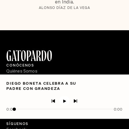
en India.
ALONSO DÍAZ DE LA VEGA
CONÓCENOS
Quiénes Somos
Directorio
DIEGO BONETA CELEBRA A SU
PADRE CON GRANDEZA
PÓDCASTS
Semanario Gatopardo
En Qué Momento
0:00
0:00
Crecer en Distopía
SÍGUENOS