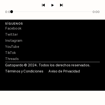
Semanario Gatopardo
En Qué Momento
0:00
0:00
Crecer en Distopía
SÍGUENOS
Facebook
Twitter
Instagram
YouTube
TikTok
Threads
Gatopardo © 2024. Todos los derechos reservados.
Términos y Condiciones
Aviso de Privacidad