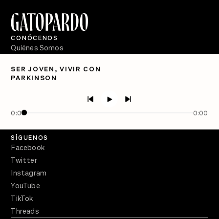
CONÓCENOS
Quiénes Somos
Directorio
SER JOVEN, VIVIR CON
PARKINSON
PÓDCASTS
Semanario Gatopardo
En Qué Momento
0:00
0:00
Crecer en Distopía
SÍGUENOS
Facebook
Twitter
Instagram
YouTube
TikTok
Threads