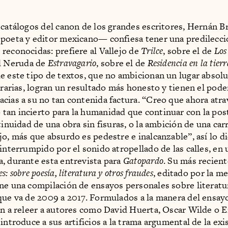
 catálogos del canon de los grandes escritores, Hernán B
poeta y editor mexicano— confiesa tener una predilecci
reconocidas: prefiere al Vallejo de
Trilce
, sobre el de
Los
al Neruda de
Estravagario
, sobre el de
Residencia en la tierr
e este tipo de textos, que no ambicionan un lugar absolu
terarias, logran un resultado más honesto y tienen el pode
cias a su no tan contenida factura. “Creo que ahora atr
an incierto para la humanidad que continuar con la pos
tinuidad de una obra sin fisuras, o la ambición de una car
jo, más que absurdo es pedestre e inalcanzable”, así lo d
interrumpido por el sonido atropellado de las calles, en u
, durante esta entrevista para
Gatopardo
. Su más recient
: sobre poesía, literatura y otros fraudes
, editado por la m
ne una compilación de ensayos personales sobre literatur
que va de 2009 a 2017. Formulados a la manera del ensayo
an a releer a autores como David Huerta, Oscar Wilde o 
introduce a sus artificios a la trama argumental de la exi