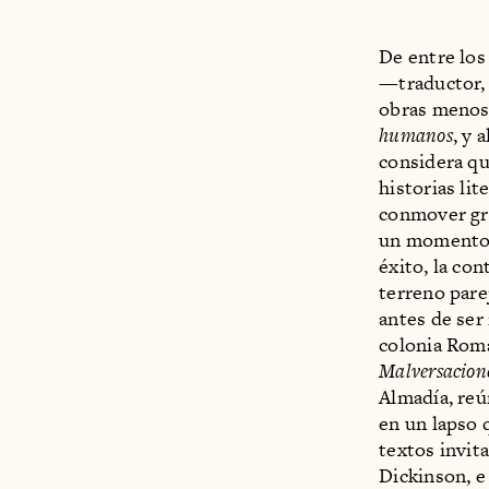
De entre los
—traductor, 
obras menos 
humanos
, y 
considera qu
historias li
conmover gra
un momento t
éxito, la con
terreno pare
antes de ser 
colonia Roma
Malversaciones
Almadía, reú
en un lapso 
textos invit
Dickinson, e 