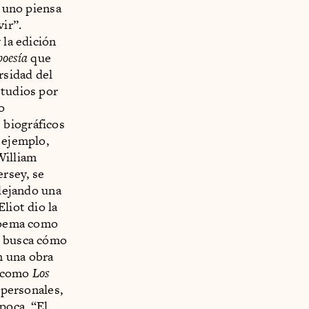
e uno piensa
vir”.
 la edición
poesía
que
rsidad del
studios por
o
 biográficos
 ejemplo,
William
rsey, se
flejando una
liot dio la
poema como
a busca cómo
on una obra
, como
Los
personales,
poca. “El