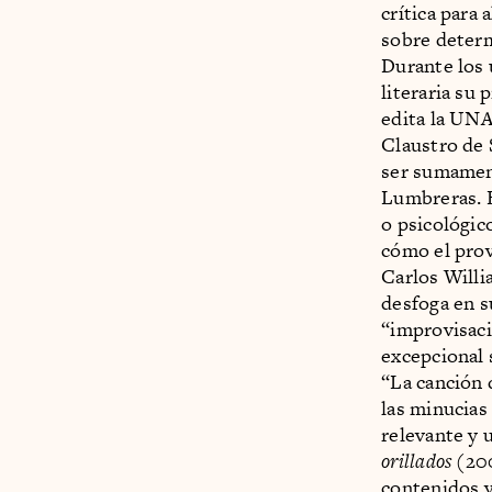
crítica para
sobre determi
Durante los 
literaria su 
edita la UNA
Claustro de 
ser sumament
Lumbreras. E
o psicológic
cómo el prov
Carlos Willi
desfoga en s
“improvisaci
excepcional 
“La canción 
las minucias 
relevante y 
orillados
(20
contenidos y