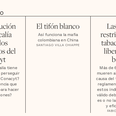
DO
ución
El tifón blanco
La
calía
restr
Así funciona la mafia
colombiana en China
los
tabac
SANTIAGO VILLA CHIAPPE
s del
libe
yt
b
alía tiene
Más de 
 perseguir
mueren al
l Conacyt?
causa del 
encia que
reglamen
 para hacer
estos índ
iones?
válido de
es o no l
y efi
FABI