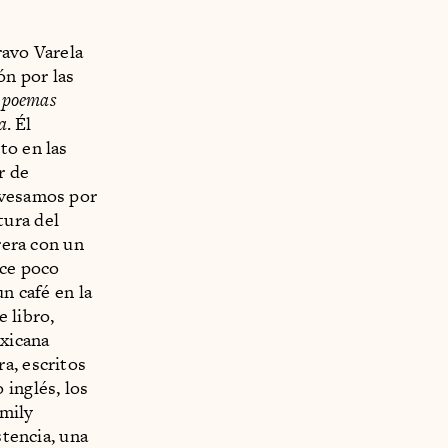
ravo Varela
ón por las
 poemas
a
. Él
to en las
r de
avesamos por
tura del
rera con un
ice poco
n café en la
e libro,
exicana
a, escritos
 inglés, los
Emily
stencia, una