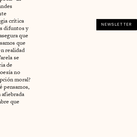
andes
nte
ia crítica
NEWSLETTER
s difuntos y
 asegura que
samos que
en realidad
arela se
cia de
poesía no
upción moral?
ué pensamos,
 afiebrada
mbre que