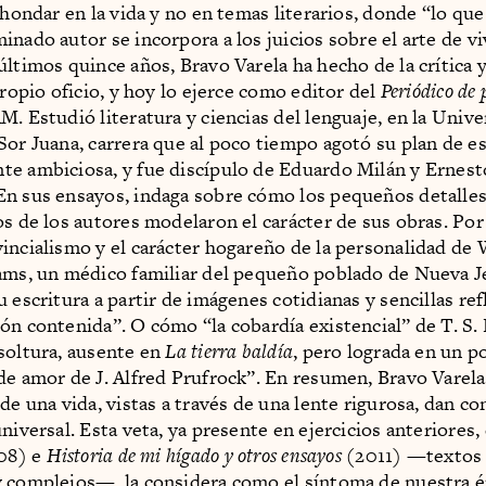
 ahondar en la vida y no en temas literarios, donde “lo qu
nado autor se incorpora a los juicios sobre el arte de vi
últimos quince años, Bravo Varela ha hecho de la crítica y
propio oficio, y hoy lo ejerce como editor del
Periódico de 
M. Estudió literatura y ciencias del lenguaje, en la Unive
Sor Juana, carrera que al poco tiempo agotó su plan de e
e ambiciosa, y fue discípulo de Eduardo Milán y Ernest
n sus ensayos, indaga sobre cómo los pequeños detalles
os de los autores modelaron el carácter de sus obras. Por
incialismo y el carácter hogareño de la personalidad de 
ams, un médico familiar del pequeño poblado de Nueva Je
u escritura a partir de imágenes cotidianas y sencillas re
ón contenida”. O cómo “la cobardía existencial” de T. S. E
soltura, ausente en
La tierra baldía
, pero lograda en un 
de amor de J. Alfred Prufrock”. En resumen, Bravo Varel
de una vida, vistas a través de una lente rigurosa, dan c
universal. Esta veta, ya presente en ejercicios anteriores
08) e
Historia de mi hígado y otros ensayos
(2011) —textos 
 complejos—, la considera como el síntoma de nuestra é