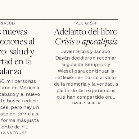
SALUD
RELIGIÓN
s nuevas
Adelanto del libro
icciones al
Crisis o apocalipsis
o: salud y
Javier Sicilia y Jacobo
Dayán decidieron retomar
rtad en la
la guía de Semprún y
alanza
Wiesel para continuar la
reflexión en torno al valor
60 mil personas
de la memoria y la verdad, a
 año en México a
partir de las experiencias
tabaco y el nuevo
que han compartido en...
to busca reducir
JAVIER SICILIA
ices, pero hay un
bate en torno a si
a forma más justa
ciente de h...
OLA VÁZQUEZ