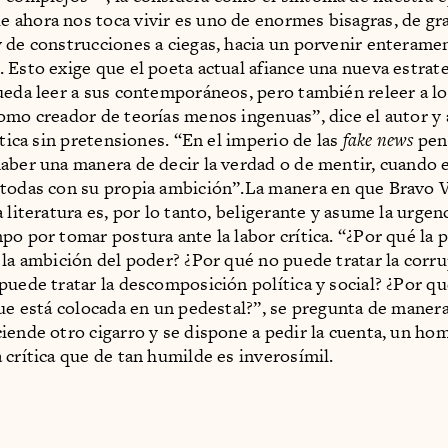
ahora nos toca vivir es uno de enormes bisagras, de gr
 de construcciones a ciegas, hacia un porvenir enterame
 Esto exige que el poeta actual afiance una nueva estrateg
ueda leer a sus contemporáneos, pero también releer a lo
omo creador de teorías menos ingenuas”, dice el autor y
ítica sin pretensiones. “En el imperio de las
fake news
pen
aber una manera de decir la verdad o de mentir, cuando 
todas con su propia ambición”.La manera en que Bravo V
 literatura es, por lo tanto, beligerante y asume la urgen
po por tomar postura ante la labor crítica. “¿Por qué la 
 la ambición del poder? ¿Por qué no puede tratar la corr
puede tratar la descomposición política y social? ¿Por q
que está colocada en un pedestal?”, se pregunta de manera
iende otro cigarro y se dispone a pedir la cuenta, un ho
 crítica que de tan humilde es inverosímil.