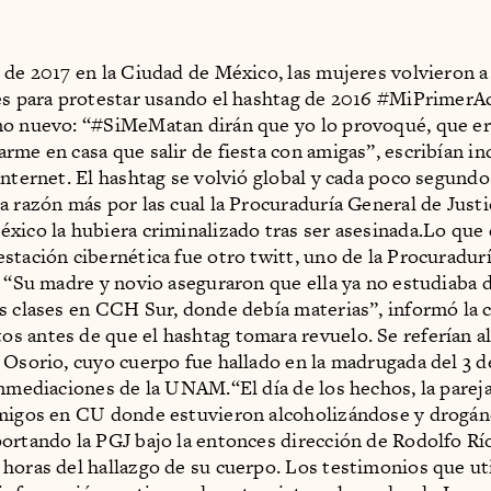
 de 2017 en la Ciudad de México, las mujeres volvieron a
es para protestar usando el hashtag de 2016 #MiPrimerA
no nuevo: “#SiMeMatan dirán que yo lo provoqué, que e
rme en casa que salir de fiesta con amigas”, escribían in
Internet. El hashtag se volvió global y cada poco segund
a razón más por las cual la Procuraduría General de Justic
xico la hubiera criminalizado tras ser asesinada.Lo que 
stación cibernética fue otro twitt, uno de la Procuradur
: “Su madre y novio aseguraron que ella ya no estudiaba 
s clases en CCH Sur, donde debía materias”, informó la c
 antes de que el hashtag tomara revuelo. Se referían al
 Osorio, cuyo cuerpo fue hallado en la madrugada del 3 
inmediaciones de la UNAM.“El día de los hechos, la parej
amigos en CU donde estuvieron alcoholizándose y drogán
ortando la PGJ bajo la entonces dirección de Rodolfo Rí
horas del hallazgo de su cuerpo. Los testimonios que ut