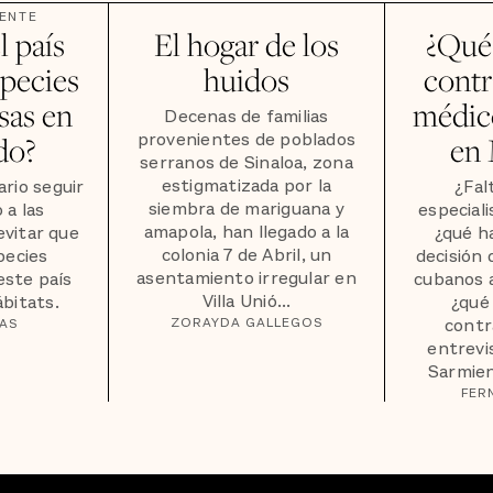
ENTE
l país
El hogar de los
¿Qué 
pecies
huidos
contr
sas en
médic
Decenas de familias
provenientes de poblados
do?
en
serranos de Sinaloa, zona
estigmatizada por la
ario seguir
¿Fal
siembra de mariguana y
 a las
especial
amapola, han llegado a la
evitar que
¿qué ha
colonia 7 de Abril, un
pecies
decisión 
asentamiento irregular en
este país
cubanos a
Villa Unió...
ábitats.
¿qué 
ZORAYDA GALLEGOS
contr
GAS
entrevi
Sarmien
FER