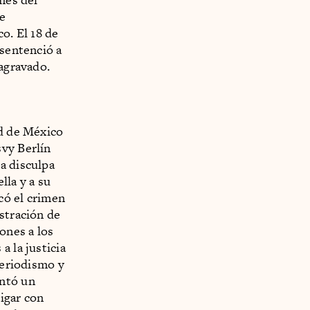
de
o. El 18 de
 sentenció a
 agravado.
ad de México
svy Berlín
a disculpa
lla y a su
icó el crimen
stración de
ones a los
a la justicia
Periodismo y
entó un
igar con