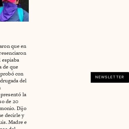
aron que en
presenciaron
l espiaba
a de que
 probó con
NEWSLETTER
adrugada del
a
 presentó la
so de 20
imonio. Dijo
e decirle y
uis. Madre e
mes del