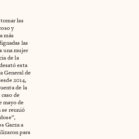
 tomar las
coso y
ra más
dignadas las
os una mujer
ia de la
desató esta
ía General de
desde 2014,
uenta de la
 caso de
de mayo de
a se reunió
dose”,
os Garza a
ilizaron para