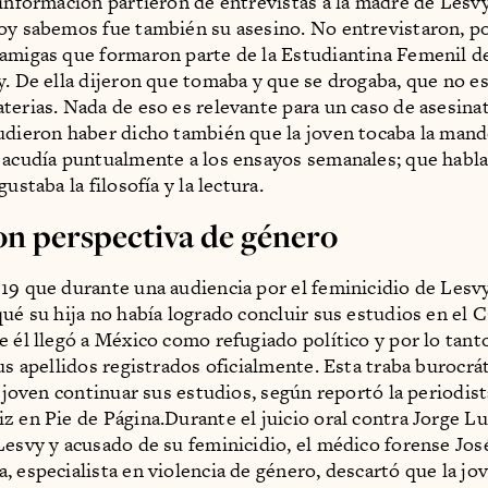
 información partieron de entrevistas a la madre de Lesvy
oy sabemos fue también su asesino. No entrevistaron, po
 amigas que formaron parte de la Estudiantina Femenil 
y. De ella dijeron que tomaba y que se drogaba, que no e
terias. Nada de eso es relevante para un caso de asesina
udieron haber dicho también que la joven tocaba la mand
 acudía puntualmente a los ensayos semanales; que habla
gustaba la filosofía y la lectura.
con perspectiva de género
19 que durante una audiencia por el feminicidio de Lesvy
qué su hija no había logrado concluir sus estudios en el 
 él llegó a México como refugiado político y por lo tanto,
us apellidos registrados oficialmente. Esta traba burocrát
la joven continuar sus estudios, según reportó la periodis
z en Pie de Página.Durante el juicio oral contra Jorge L
Lesvy y acusado de su feminicidio, el médico forense Jos
, especialista en violencia de género, descartó que la jo