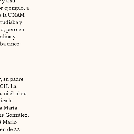
 y a su
r ejemplo, a
de la UNAM
studiaba y
to, pero en
olina y
ba cinco
, su padre
CCH. La
 ni él ni su
ica le
ta María
uis González,
é Mario
ven de 22