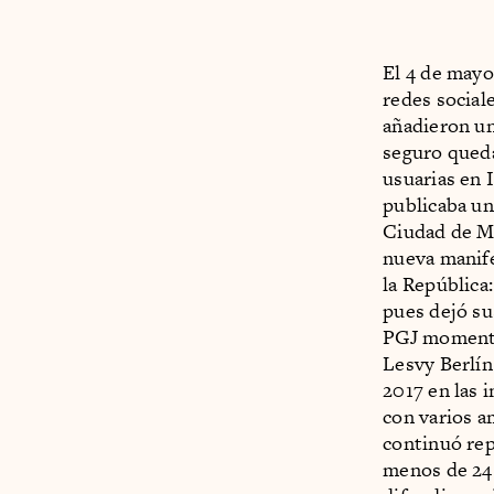
El 4 de mayo
redes social
añadieron u
seguro queda
usuarias en 
publicaba un
Ciudad de Mé
nueva manife
la República
pues dejó su
PGJ momentos
Lesvy Berlín
2017 en las 
con varios 
continuó rep
menos de 24 