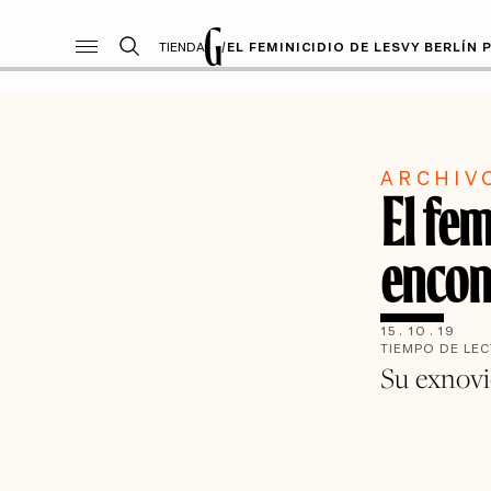
TIENDA
/
EL FEMINICIDIO DE LESVY BERLÍN
ARCHIV
El fem
encont
15
.
10
.
19
TIEMPO DE LE
Su exnovi