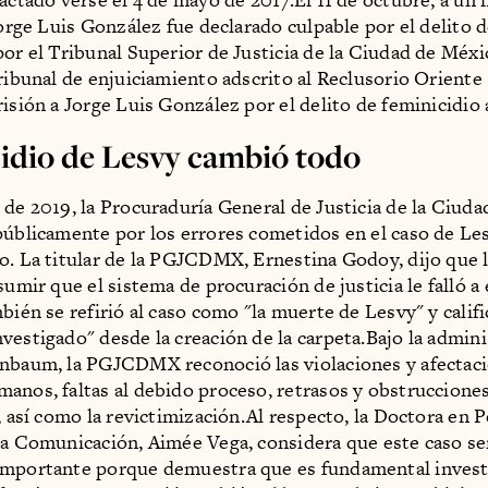
Jorge Luis González fue declarado culpable por el delito 
por el Tribunal Superior de Justicia de la Ciudad de Méxic
tribunal de enjuiciamiento adscrito al Reclusorio Oriente
risión a Jorge Luis González por el delito de feminicidio
idio de Lesvy cambió todo
 de 2019, la Procuraduría General de Justicia de la Ciud
públicamente por los errores cometidos en el caso de Le
o. La titular de la PGJCDMX, Ernestina Godoy, dijo que l
sumir que el sistema de procuración de justicia le falló a e
bién se refirió al caso como "la muerte de Lesvy" y calif
vestigado" desde la creación de la carpeta.Bajo la admini
nbaum, la PGJCDMX reconoció las violaciones y afectaci
anos, faltas al debido proceso, retrasos y obstrucciones 
d, así como la revictimización.Al respecto, la Doctora en 
la Comunicación, Aimée Vega, considera que este caso s
importante porque demuestra que es fundamental invest