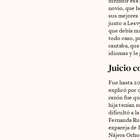
difundir esa
novio, que h
sus mejores
junto a Lesv
que debía ma
todo caso, p
cantaba, que
idiomas y le 
Juicio 
Fue hasta 20
explicó por 
razón fue que
hija tenían s
dificultó a 
Fernanda Rui
expareja de 
Nájera Ochoa