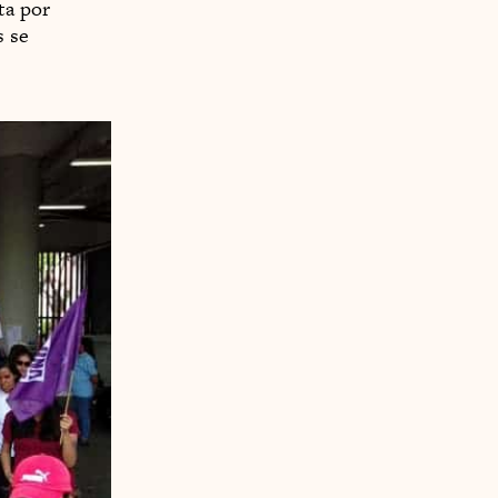
ta por
s se