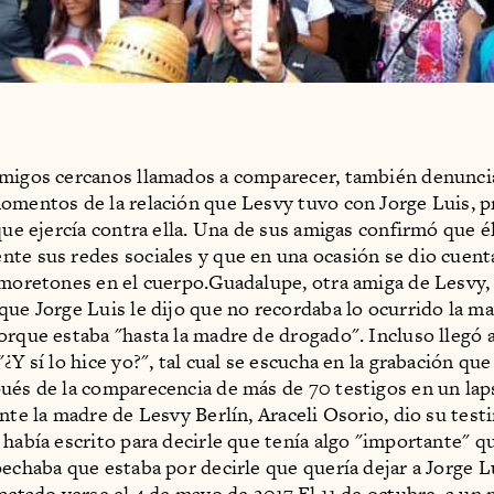
amigos cercanos llamados a comparecer, también denunci
omentos de la relación que Lesvy tuvo con Jorge Luis, 
 que ejercía contra ella. Una de sus amigas confirmó que é
te sus redes sociales y que en una ocasión se dio cuent
 moretones en el cuerpo.Guadalupe, otra amiga de Lesvy,
que Jorge Luis le dijo que no recordaba lo ocurrido la m
orque estaba "hasta la madre de drogado". Incluso llegó 
¿Y sí lo hice yo?", tal cual se escucha en la grabación que
ués de la comparecencia de más de 70 testigos en un lap
ente la madre de Lesvy Berlín, Araceli Osorio, dio su test
 había escrito para decirle que tenía algo "importante" qu
pechaba que estaba por decirle que quería dejar a Jorge L
pactado verse el 4 de mayo de 2017.El 11 de octubre, a un 