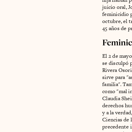
juicio oral, 
feminicidio 
octubre, el 
45 años de p
Feminic
El 2 de mayo
se disculpó 
Rivera Osori
sirve para "a
familia". Tam
como "mal in
Claudia Shei
derechos hum
y a la verda
Ciencias de 
precedente 