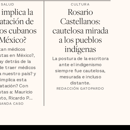
SALUD
CULTURA
implica la
Rosario
atación de
Castellanos:
os cubanos
cautelosa mirada
 México?
a los pueblos
indígenas
tan médicos
istas en México?,
La postura de la escritora
y detrás de la
ante el indigenismo
de traer médicos
siempre fue cautelosa,
 nuestro país? y
mesurada e incluso
implica esta
distante.
atación? Con
REDACCIÓN GATOPARDO
stas a: Mauricio
to, Ricardo P...
NANDA CASO