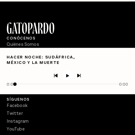
CONÓCENOS
Quiénes Somos
Directorio
HACER NOCHE: SUDÁFRICA,
MÉXICO Y LA MUERTE
PÓDCASTS
Semanario Gatopardo
En Qué Momento
0:00
0:00
Crecer en Distopía
SÍGUENOS
Facebook
Twitter
Instagram
YouTube