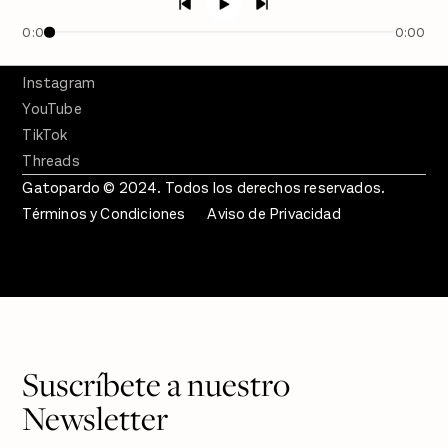
SÍGUENOS
Facebook
0:00
0:00
Twitter
Instagram
YouTube
TikTok
Threads
Gatopardo © 2024. Todos los derechos reservados.
Términos y Condiciones
Aviso de Privacidad
Suscríbete a nuestro
Newsletter