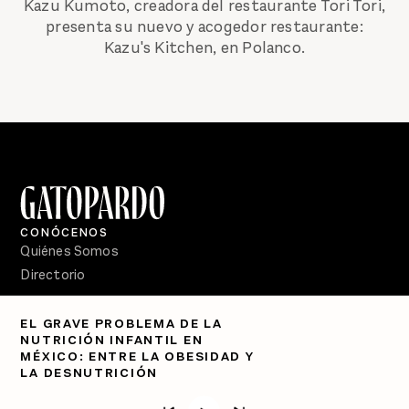
Kazu Kumoto, creadora del restaurante Tori Tori,
presenta su nuevo y acogedor restaurante:
Kazu's Kitchen, en Polanco.
CONÓCENOS
Quiénes Somos
Directorio
PÓDCASTS
EL GRAVE PROBLEMA DE LA
Semanario Gatopardo
NUTRICIÓN INFANTIL EN
En Qué Momento
MÉXICO: ENTRE LA OBESIDAD Y
LA DESNUTRICIÓN
Crecer en Distopía