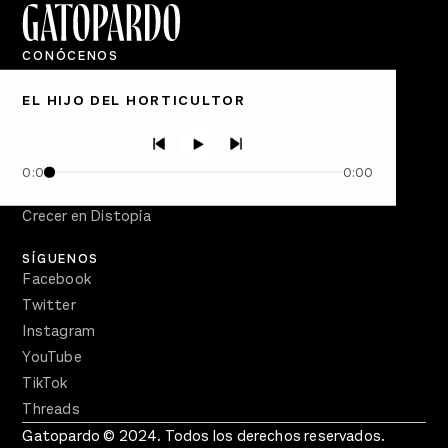
CONÓCENOS
Quiénes Somos
EL HIJO DEL HORTICULTOR
Directorio
PÓDCASTS
Semanario Gatopardo
0:00
0:00
En Qué Momento
Crecer en Distopía
SÍGUENOS
Facebook
Twitter
Instagram
YouTube
TikTok
Threads
Gatopardo © 2024. Todos los derechos reservados.