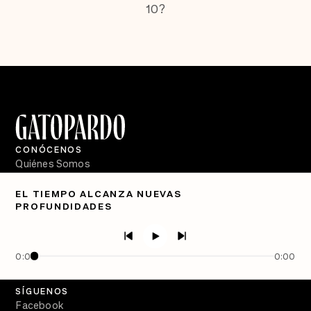
10?
CONÓCENOS
Quiénes Somos
Directorio
EL TIEMPO ALCANZA NUEVAS
PROFUNDIDADES
PÓDCASTS
Semanario Gatopardo
En Qué Momento
0:00
0:00
Crecer en Distopía
SÍGUENOS
Facebook