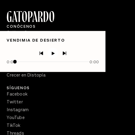
CONÓCENOS
Quiénes Somos
VENDIMIA DE DESIERTO
Directorio
PÓDCASTS
Semanario Gatopardo
0:00
0:00
En Qué Momento
Crecer en Distopía
SÍGUENOS
Facebook
Twitter
Instagram
YouTube
TikTok
Threads