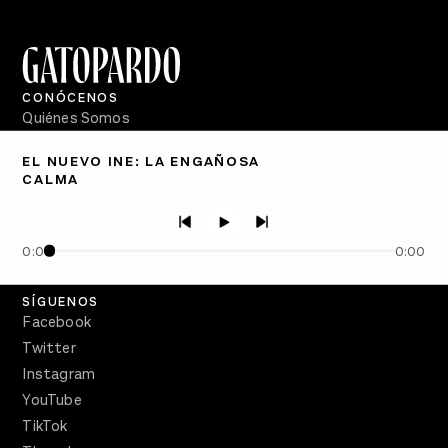
CONÓCENOS
Quiénes Somos
Directorio
EL NUEVO INE: LA ENGAÑOSA
CALMA
PÓDCASTS
Semanario Gatopardo
En Qué Momento
0:00
0:00
Crecer en Distopía
SÍGUENOS
Facebook
Twitter
Instagram
YouTube
TikTok