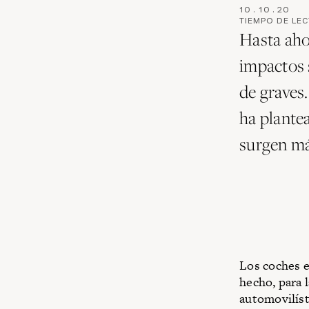
10
.
10
.
20
TIEMPO DE LE
Hasta aho
impactos 
de graves.
ha plantea
surgen má
Los coches e
hecho, para 
automovilíst