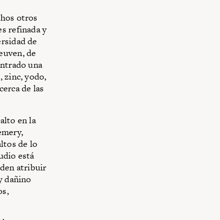
chos otros
s refinada y
ersidad de
euven, de
ontrado una
 zinc, yodo,
cerca de las
alto en la
emery,
ltos de lo
udio está
den atribuir
uy dañino
os,