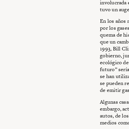
involucrada 
tuvo un auge
En los años 
por los gase
quema de hid
que un cambi
1993, Bill C
gobierno, ju
ecológico de 
futuro” sería
se han utili
se pueden re
de emitir ga
Algunas casa
embargo, act
autos, de lo
medios com