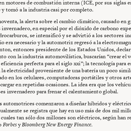
en motores de combustión interna (ICE, por sus siglas e
 y tomó a la industria casi por completo.
noventa, la alerta sobre el cambio climático, causado en g
s invernadero, en especial por el dióxido de carbono expe
rocarburos, se intensificó y se advirtió a los sectores in
o era necesario y la automotriz regresó a la electromagn
linton, entonces presidente de los Estados Unidos, declar
nto con la industria automovilística, buscarían “crear el 
eficiencia perfecta para el siglo xxi”; la tecnología para 
 la electricidad proveniente de una batería un poco simil
zado en los celulares, computadoras portátiles y otros ar
cargar en repetidas ocasiones. La idea era que los vehícu
ses invernadero para frenar el calentamiento global.
s automotrices comenzaron a diseñar híbridos y eléctrico
ualmente se registra que hay en uso más de dos mil mill
s cuales tan sólo dos millones son eléctricos, según han 
o
Forbes
y
Bloomberg New Energy Finance
.