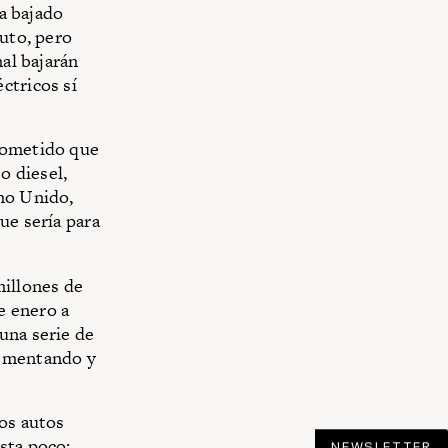
ha bajado
auto, pero
nal bajarán
ctricos sí
prometido que
o diesel,
ino Unido,
ue sería para
millones de
e enero a
una serie de
lementando y
los autos
sta poco:
NEWSLETTER