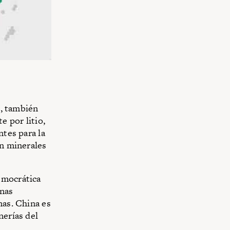
o, también
 por litio,
ntes para la
on minerales
emocrática
inas
nas. China es
nerías del