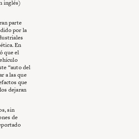
n inglés)
ran parte
dido por la
dustriales
ética. En
ó que el
vehículo
este “auto del
ar a las que
tefactos que
los dejaran
s, sin
ones de
reportado