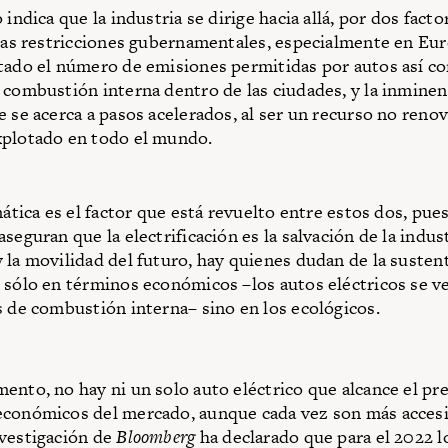
 indica que la industria se dirige hacia allá, por dos facto
 las restricciones gubernamentales, especialmente en Eur
tado el número de emisiones permitidas por autos así c
 combustión interna dentro de las ciudades, y la inminent
e se acerca a pasos acelerados, al ser un recurso no renov
xplotado en todo el mundo.
mática es el factor que está revuelto entre estos dos, pue
seguran que la electrificación es la salvación de la indus
 la movilidad del futuro, hay quienes dudan de la sustent
 sólo en términos económicos –los autos eléctricos se 
s de combustión interna– sino en los ecológicos.
ento, no hay ni un solo auto eléctrico que alcance el pre
conómicos del mercado, aunque cada vez son más accesi
vestigación de
Bloomberg
ha declarado que para el 2022 l