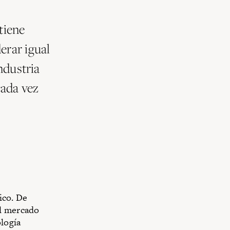
tiene
erar igual
ndustria
cada vez
ico. De
el mercado
ología