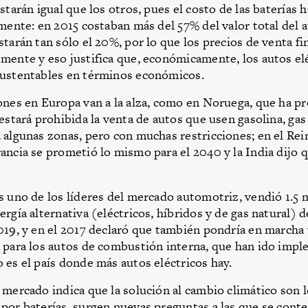
starán igual que los otros, pues el costo de las baterías 
amente: en 2015 costaban más del 57% del valor total del 
tarán tan sólo el 20%, por lo que los precios de venta fi
mente y eso justifica que, económicamente, los autos elé
sustentables en términos económicos.
ones en Europa van a la alza, como en Noruega, que ha 
estará prohibida la venta de autos que usen gasolina, gas 
 algunas zonas, pero con muchas restricciones; en el Re
ancia se prometió lo mismo para el 2040 y la India dijo q
s uno de los líderes del mercado automotriz, vendió 1.5 
rgía alternativa (eléctricos, híbridos y de gas natural) d
019, y en el 2017 declaró que también pondría en marcha 
 para los autos de combustión interna, que han ido imp
 es el país donde más autos eléctricos hay.
 mercado indica que la solución al cambio climático son 
por baterías, surgen nuevas preguntas a las que se conte