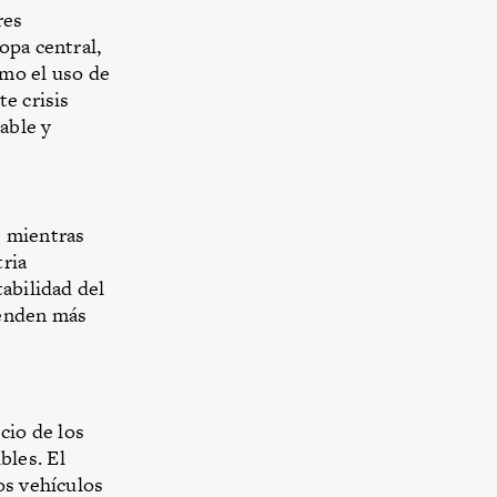
res
opa central,
omo el uso de
e crisis
able y
s mientras
tria
abilidad del
venden más
cio de los
bles. El
os vehículos