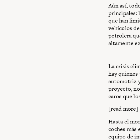
Aún así, todo
principales:
que han limi
vehículos de
petrolera qu
altamente e
La crisis cli
hay quienes a
automotriz y
proyecto, no
caros que lo
[read more]
Hasta el mom
coches más e
equipo de in