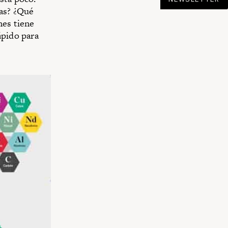
ías? ¿Qué
nes tiene
ápido para