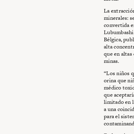
La extracció
minerales: s
convertida e
Lubumbashi (
Bélgica, pub
alta concent
que en altas
minas.
“Los niños q
orina que ni
médico toxic
que aceptarí
limitado en 
a una coinci
para el sist
contaminand