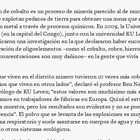
n de cobalto es un proceso de minería parecido al de mu
e explotan pedazos de tierra para obtener una mena que e
n metal a través de procesos químicos. En 2009, la Univ
en la capital del Congo), junto con la universidad KU L
licaron una investigación en la que declararon haber enc
ración de oligoelementos –como el cobalto, cobre, hierro,
 concentraciones son muy dañinos– en la gente que vivía 
ue viven en el distrito minero tuvieron 10 veces más cob
ños que viven en otros lados”, declaró el profesor Ben N
ólogo de KU Leven; “estos valores son muchísimo más a
amos en trabajadores de fábricas en Europa. Quizá el est
la muestra, pero los resultados son evidentes y no se pue
dencia”. El polvo que se levanta de las explosiones es m
ema respiratorio y suele asentarse en cuerpos de agua y rí
o otros sistemas ecológicos.