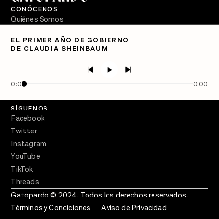
CONÓCENOS
Quiénes Somos
Directorio
EL PRIMER AÑO DE GOBIERNO
DE CLAUDIA SHEINBAUM
PÓDCASTS
Semanario Gatopardo
En Qué Momento
0:00
0:00
Crecer en Distopía
SÍGUENOS
Facebook
Twitter
Instagram
YouTube
TikTok
Threads
Gatopardo © 2024. Todos los derechos reservados.
Términos y Condiciones
Aviso de Privacidad