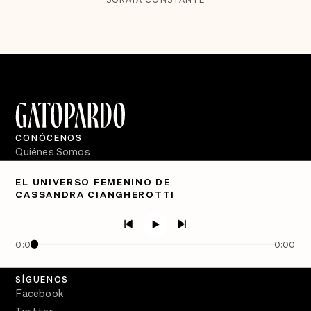
CONÓCENOS
Quiénes Somos
Directorio
EL UNIVERSO FEMENINO DE
CASSANDRA CIANGHEROTTI
PÓDCASTS
Semanario Gatopardo
En Qué Momento
0:00
0:00
Crecer en Distopía
SÍGUENOS
Facebook