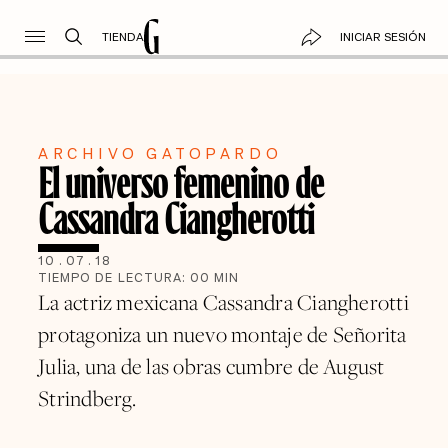
TIENDA
INICIAR SESIÓN
ARCHIVO GATOPARDO
El universo femenino de
Cassandra Ciangherotti
10
.
07
.
18
TIEMPO DE LECTURA:
00
MIN
La actriz mexicana Cassandra Ciangherotti
protagoniza un nuevo montaje de Señorita
Julia, una de las obras cumbre de August
Strindberg.