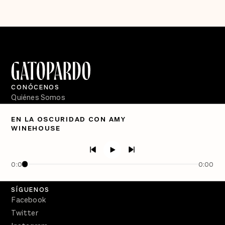
CONÓCENOS
Quiénes Somos
Directorio
EN LA OSCURIDAD CON AMY
WINEHOUSE
PÓDCASTS
Semanario Gatopardo
En Qué Momento
0:00
0:00
Crecer en Distopía
SÍGUENOS
Facebook
Twitter