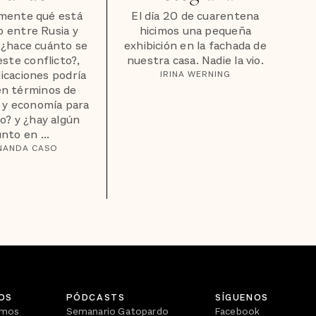
mente qué está
El día 20 de cuarentena
 entre Rusia y
hicimos una pequeña
 ¿hace cuánto se
exhibición en la fachada de
este conflicto?,
nuestra casa. Nadie la vio.
icaciones podría
IRINA WERNING
en términos de
 y economía para
o? y ¿hay algún
nto en ...
NANDA CASO
OS
PÓDCASTS
SÍGUENOS
omos
Semanario Gatopardo
Facebook