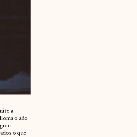
mite a
idioma o año
 gran
tados o que