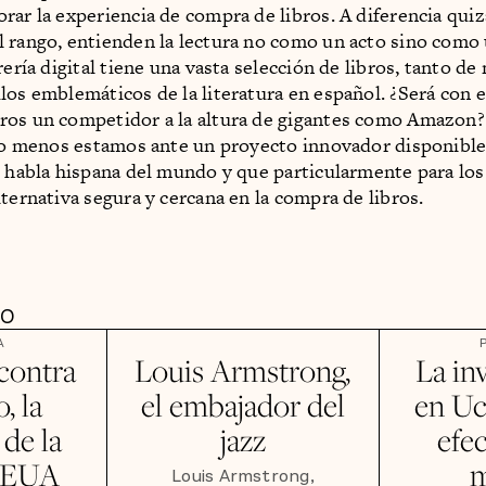
rar la experiencia de compra de libros. A diferencia quiz
 rango, entienden la lectura no como un acto sino como 
rería digital tiene una vasta selección de libros, tanto d
los emblemáticos de la literatura en español. ¿Será con 
os un competidor a la altura de gigantes como Amazon?
 lo menos estamos ante un proyecto innovador disponibl
e habla hispana del mundo y que particularmente para lo
lternativa segura y cercana en la compra de libros.
DO
A
 contra
Louis Armstrong,
La in
, la
el embajador del
en Uc
 de la
jazz
efec
e EUA
Louis Armstrong,