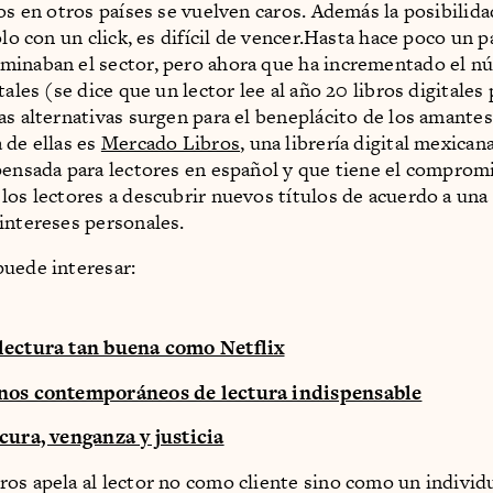
dos en otros países se vuelven caros. Además la posibilid
ólo con un click, es difícil de vencer.Hasta hace poco un p
minaban el sector, pero ahora que ha incrementado el n
tales (se dice que un lector lee al año 20 libros digitales 
as alternativas surgen para el beneplácito de los amantes
 de ellas es
Mercado Libros
, una librería digital mexican
pensada para lectores en español y que tiene el comprom
los lectores a descubrir nuevos títulos de acuerdo a una
intereses personales.
uede interesar:
lectura tan buena como Netflix
nos contemporáneos de lectura indispensable
cura, venganza y justicia
os apela al lector no como cliente sino como un individ