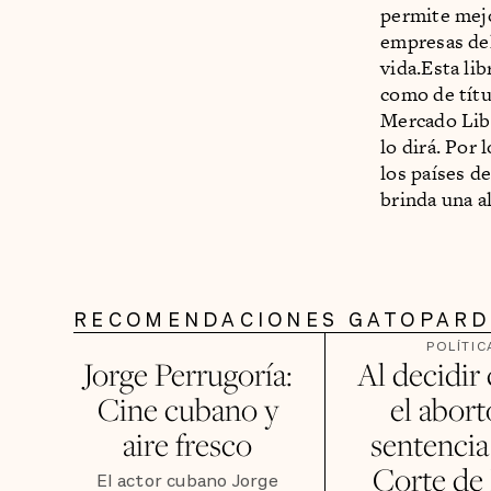
permite mejo
empresas del
vida.Esta lib
como de títu
Mercado Libr
lo dirá. Por
los países d
brinda una a
RECOMENDACIONES GATOPAR
POLÍTIC
Jorge Perrugoría:
Al decidir
Cine cubano y
el aborto
aire fresco
sentencia
Corte d
El actor cubano Jorge