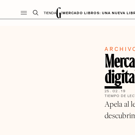
TIENDA
/
MERCADO LIBROS: UNA NUEVA LIBR
ARCHIV
Merca
digit
25
.
02
.
19
TIEMPO DE LE
Apela al 
descubrim