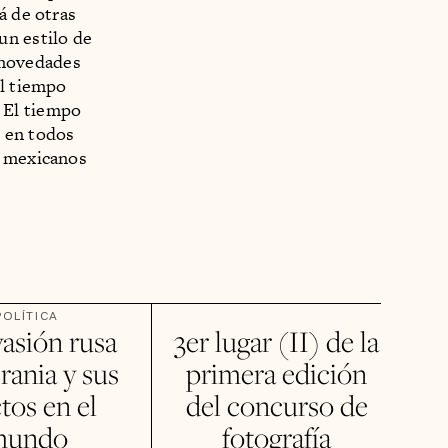
á de otras
un estilo de
e novedades
el tiempo
 El tiempo
e en todos
s mexicanos
POLÍTICA
vasión rusa
3er lugar (II) de la
rania y sus
primera edición
tos en el
del concurso de
mundo
fotografía