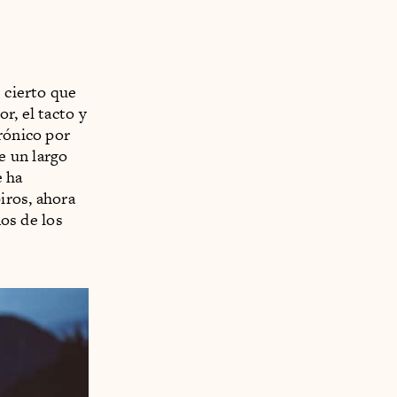
s cierto que
r, el tacto y
rónico por
e un largo
e ha
iros, ahora
nos de los