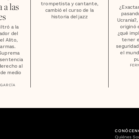
trompetista y cantante,
 a las
¿Exacta
cambió el curso de la
pasando
es
historia del jazz
Ucrania?,
originó 
ltró a la
¿qué impl
ador del
tener 
l Alito,
seguridad
larmas.
el mund
 Suprema
pu
 sentencia
derecho al
FER
 de medio
 GARCÍA
CONÓCEN
Quiénes S