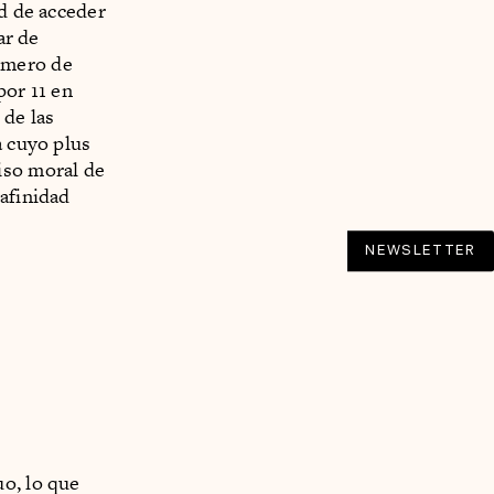
ad de acceder
ar de
úmero de
por 11 en
 de las
a cuyo plus
iso moral de
 afinidad
NEWSLETTER
uo, lo que