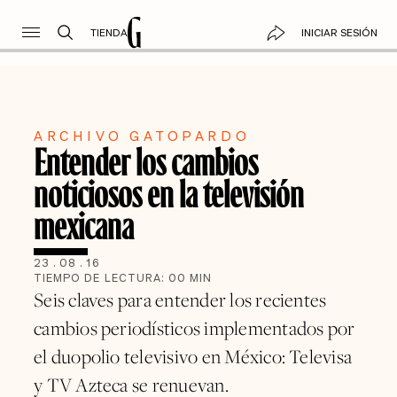
TIENDA
INICIAR SESIÓN
ARCHIVO GATOPARDO
Entender los cambios
noticiosos en la televisión
mexicana
23
.
08
.
16
TIEMPO DE LECTURA:
00
MIN
Seis claves para entender los recientes
cambios periodísticos implementados por
el duopolio televisivo en México: Televisa
y TV Azteca se renuevan.