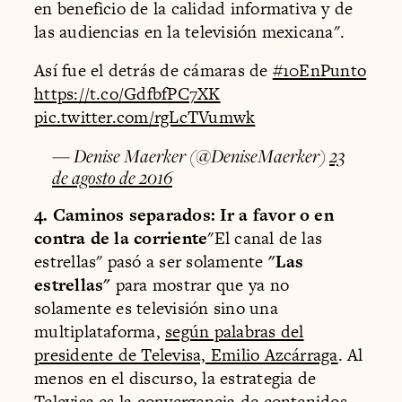
en beneficio de la calidad informativa y de
las audiencias en la televisión mexicana".
Así fue el detrás de cámaras de
#10EnPunto
https://t.co/GdfbfPC7XK
pic.twitter.com/rgLcTVumwk
— Denise Maerker (@DeniseMaerker)
23
de agosto de 2016
4. Caminos separados: Ir a favor o en
contra de la corriente
"El canal de las
estrellas" pasó a ser solamente
"Las
estrellas"
para mostrar que ya no
solamente es televisión sino una
multiplataforma,
según palabras del
presidente de Televisa, Emilio Azcárraga
. Al
menos en el discurso, la estrategia de
Televisa es la convergencia de contenidos.