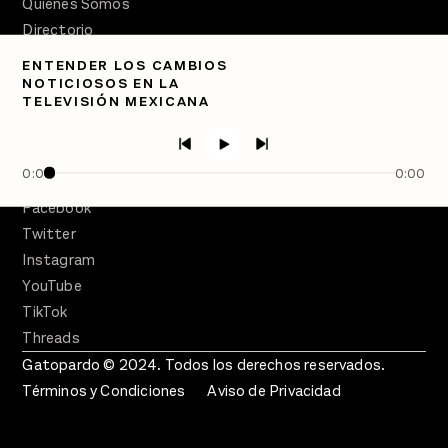
Quiénes Somos
Directorio
ENTENDER LOS CAMBIOS
PÓDCASTS
NOTICIOSOS EN LA
Semanario Gatopardo
TELEVISIÓN MEXICANA
En Qué Momento
Crecer en Distopía
0:00
0:00
SÍGUENOS
Facebook
Twitter
Instagram
YouTube
TikTok
Threads
Gatopardo © 2024. Todos los derechos reservados.
Términos y Condiciones
Aviso de Privacidad