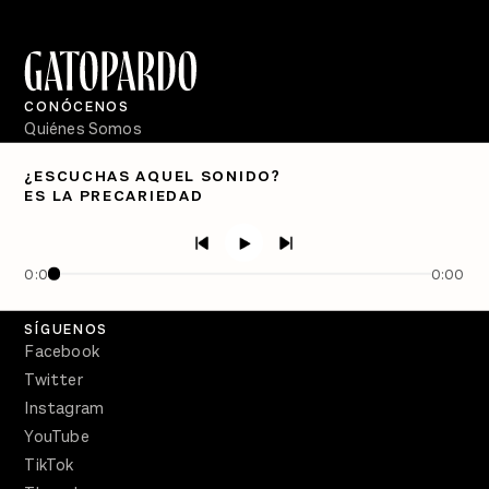
CONÓCENOS
Quiénes Somos
Directorio
¿ESCUCHAS AQUEL SONIDO?
ES LA PRECARIEDAD
PÓDCASTS
Semanario Gatopardo
En Qué Momento
0:00
0:00
Crecer en Distopía
SÍGUENOS
Facebook
Twitter
Instagram
YouTube
TikTok