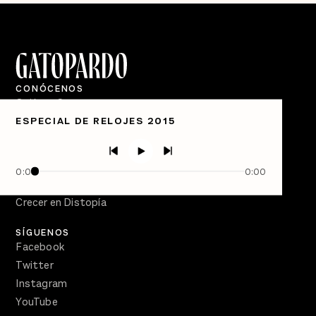
CONÓCENOS
Quiénes Somos
ESPECIAL DE RELOJES 2015
Directorio
PÓDCASTS
Semanario Gatopardo
0:00
0:00
En Qué Momento
Crecer en Distopía
SÍGUENOS
Facebook
Twitter
Instagram
YouTube