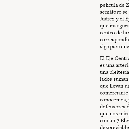
película de 
semáforo se 
Juárez y el 
que inaugura
centro de la
correspondie
siga para en
El Eje Centra
es una arteri
una pleitesí
lados suman n
que llevan un
comerciantes
conocemos, p
defensores d
que nos mira
con un 7-Ele
despreciable