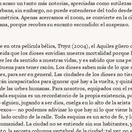
n acaso un tanto más notorias, apreciadas como sutilezas
rbana, sin embargo, no puede entenderse del todo desde 
métrica. Apenas acercamos el zoom, se convierte en la 
ana, porque recobra su encanto escondido: el suspenso.
 en otra película bélica,
Troya
(2004), el Aquiles güero 
iseida que los dioses envidian nuestra mortalidad porque 
e les da sentido a nuestras vidas, y es sabido que una pe­
 buena para tener razón. Los dioses saben más de lo que 
ces, para ser en general. Las ciudades de los dioses no ti
án incapacitados para ignorar qué hay a la vuelta, y quiz
 de las urbes humanas. Para nosotros, equipados con el re
cada esquina es un recordatorio de la propia existencia,
alguien, jugando a ser dios, cuelga en lo alto de la arist
exos— no podemos adivinar lo que hay ni lo que viene h
lado oculto de la calle. Toda esquina es un acto de fe, y l
uma­nidad. La ciudad no se entiende sin sus habi­tantes, y
nto, la secreta columna vertebral de la ciudad: tal vez no s