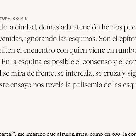
CTURA:
00
MIN
 de la ciudad, demasiada atención hemos pue
venidas, ignorando las esquinas. Son el epít
miten el encuentro con quien viene en rumb
 En la esquina es posible el consenso y el con
 se mira de frente, se intercala, se cruza y si
te ensayo nos revela la polisemia de las esq
parta!”, me imagino que alguien grita, como en
300
, la c