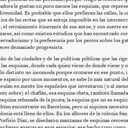
dora le gustan un poco menos las esquinas, que represe
diversidad. Es probable que ellos prefieran las calles, la 
ca de las rectas que se antoja imposible en las intersec
 el retraimiento itinerante de sus autos, y con suerte e
zarse, así como existen estudios que han encontrado cor
servadurismo y la preferencia por los perros sobre los ga
recer demasiado progresista.
ño de las ciudades y de las políticas públicas que las rig
las esquinas, donde cada quien viene de donde viene y c
 lo distinto no incomoda porque cruzarse en ese punto, i
e espacio por unos momentos, se sabe lo más natural de
 tenían en mente los españoles que inventaron (o al men
vez sobre) el chaflán, esa esquina chata, también llamad
esquina rebanada de la punta; la esquina que no es esqu
rían encontrarse en Barcelona, pero ni siquiera necesito 
onia está llena de ellos. En los albores de la colonia San
orfirio Díaz, se diseñaron manzanas de esquinas cercen
 pudieran aparcar en esos espacios; ese hecho tuvo como