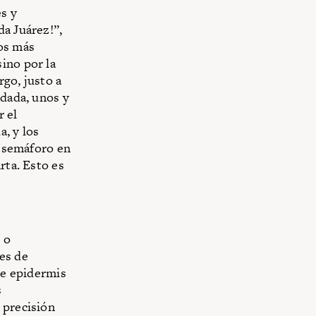
es y
da Juárez!”,
tos más
ino por la
go, justo a
edada, unos y
r el
, y los
l semáforo en
rta. Esto es
 o
es de
de epidermis
s
 precisión