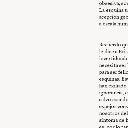
obsesiva, so
La esquina u
acepción geo
a escala hum
Recuerdo que
le dice a Br
incertidumbr
necesita ser
para ser feli
esquinas. Est
han exiliado
ignorancia, 
salvo cuando 
espejos conv
nosotros del 
síntoma de h
es, por lo ta