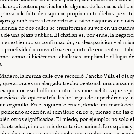
la arquitectura particular de algunas de las casas del bar
ptarse a la falta de esquinas propiamente dichas, pero 
gro geométrico: al convertirse cuatro esquinas en cuatro
luencia de dos calles se transforma a su vez en un cuadra
 de una plaza pública. El chaflán es, por ende, la negació
 mismo tiempo su confirmación, su desaparición y al mis
u proclividad a convertirse en punto de encuentro. Hab
ones como si hiciéramos chaflanes, ampliando el lugar de
.
adero, la misma calle que re­corrió Pancho Villa el día q
 que ahora es un alargado trecho peatonal, una danza 
es que nos escabullimos entre los muchachitos que repa
servicios de optometría, las botargas de superhéroes y l
un organillo. En el siguiente cruce, donde una mamá deti
 poniendo atención al semáforo en rojo, pienso que las 
ién otros significados. El miedo, por ejemplo; no solo e
a la otredad, sino un miedo anterior, animal. La esquina y
 cine de suspenso, por ejemplo: una sombra que se acerc