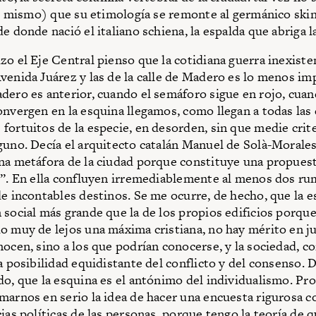
 lo mismo) que su etimología se remonte al germánico skin
e donde nació el italiano schiena, la espalda que abriga 
zo el Eje Central pienso que la cotidiana guerra inexiste
venida Juárez y las de la calle de Madero es lo menos im
dero es anterior, cuando el semáforo sigue en rojo, cuan
onvergen en la esquina llegamos, como llegan a todas las
fortuitos de la especie, en desorden, sin que medie crite
guno. Decía el arquitecto catalán Manuel de Solà-Morales
na metáfora de la ciudad porque constituye una propuesta
d”. En ella confluyen irremediablemente al menos dos ru
de incontables destinos. Se me ocurre, de hecho, que la e
 social más grande que la de los propios edificios porque
o muy de lejos una máxima cristiana, no hay mérito en ju
nocen, sino a los que podrían conocerse, y la sociedad, c
a posibilidad equidistante del conflicto y del consenso. Di
do, que la esquina es el antónimo del individualismo. Pr
marnos en serio la idea de hacer una encuesta rigurosa c
ias políticas de las personas, porque tengo la teoría de q