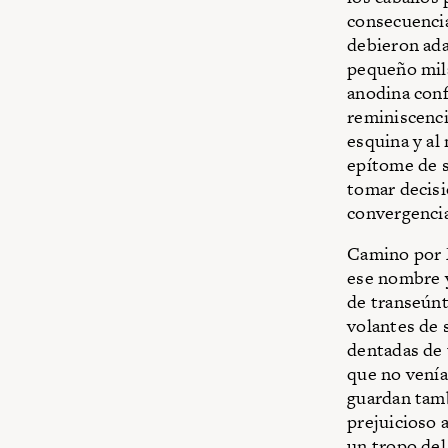
consecuencia 
debieron ada
pequeño mila
anodina conf
reminiscencia
esquina y al
epítome de s
tomar decisi
convergencia
Camino por M
ese nombre y
de transeúnt
volantes de 
dentadas de 
que no venía
guardan tamb
prejuicioso 
un tropo del