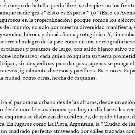
 el campo de batalla queda libre, se despiertan los frent
unque nadie grita “¡Esto es Esparta!” (o “¡Esto es Aveni
igurosos en la tro­picalización) porque somos los ejérci
 del mundo, no solo por nuestra diversidad manifiesta, s
generales, héroes y demás fauna protagónica. Y, sin embar
 ocurre el milagro de la paz: como en una coreografía her
tercalamos y pasamos de largo, con saldo blanco salvo po
oque inofensivo; cada quien conquista su tierra prometida
 disipan, sin despedirse, para dar paso, apenas se ponga e
s nuevos, igualmente diversos y pacíficos. Esto no es Espa
na ciudad, como otras, hecha de esquinas.
ra el panorama urbano desde las alturas, desde un avión
 o desde uno de esos drones que hoy en día hacen las vec
las esquinas se disfrazan de accidentes, de ruido blanco, 
ca. En lugares como La Plata, Argentina, la “Ciudad de la
 un cuadrado perfecto atravesado por calles trazadas con