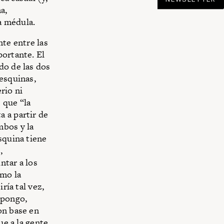
a,
la médula.
nte entre las
portante. El
do de las dos
 esquinas,
rio ni
 que “la
 a partir de
mbos y la
squina tiene
,
ntar a los
omo la
ría tal vez,
opongo,
on base en
ue a la gente