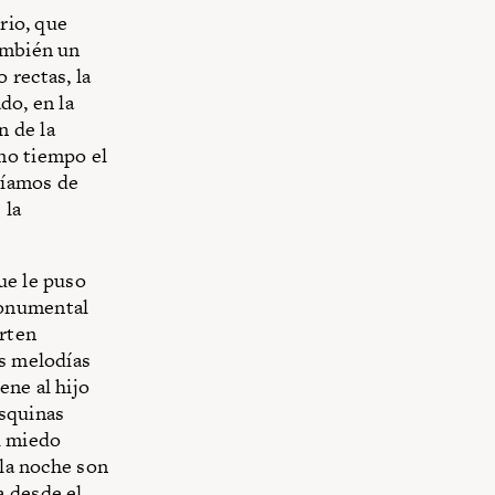
rio, que
también un
 rectas, la
do, en la
n de la
mo tiempo el
ríamos de
 la
ue le puso
monumental
rten
as melodías
ene al hijo
esquinas
l miedo
 la noche son
a desde el