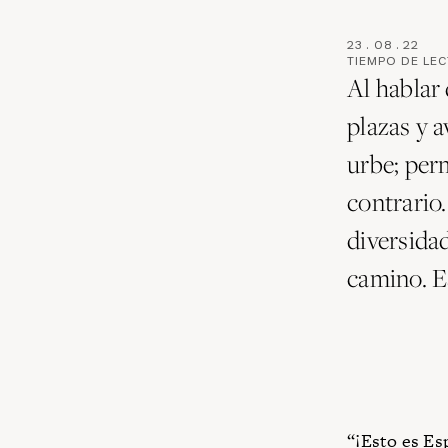
23
.
08
.
22
TIEMPO DE LE
Al hablar
plazas y a
urbe; per
contrario.
diversidad
camino. Es
“¡Esto es Es