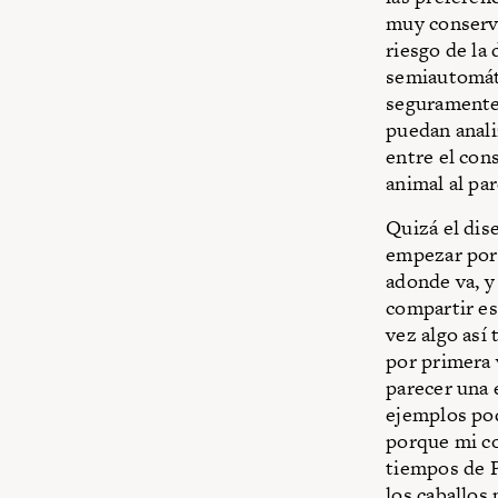
muy conserva
riesgo de la 
semiautomáti
seguramente,
puedan anali
entre el con
animal al pa
Quizá el dise
empezar por 
adonde va, y
compartir es
vez algo así
por primera 
parecer una 
ejemplos pod
porque mi col
tiempos de P
los caballos