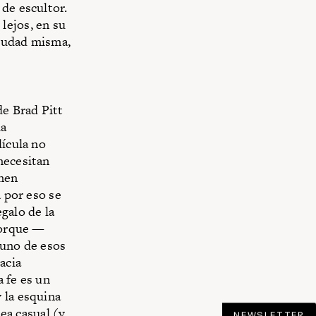
 de escultor.
lejos, en su
ciudad misma,
de Brad Pitt
la
lícula no
necesitan
enen
á por eso se
galo de la
 porque —
a uno de esos
acia
a fe es un
 la esquina
ea casual (y,
NEWSLETTER