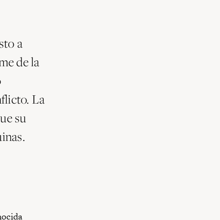
sto a
ome de la
o
flicto. La
gue su
uinas.
onocida