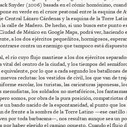
Zack Snyder (2006) basada en el cómic homónimo, cuand
pone en verde en el cruce peatonal entre la esquina de 
Eje Central Lázaro Cárdenas y la esquina de la Torre Lat
 la calle de Madero. De hecho, si uno busca este punto es
 Ciudad de México en Google Maps, podrá ver, haciendo 
nte, a los dos ejércitos pequeñitos, hormigosos, esperan
contrarse contra un enemigo que tampoco está dispuesto 
l, el río cuyo flujo mantiene a los dos ejércitos separado
a vital del centro de la ciudad, y los tiempos del semáfor
a equivalente, por lo que a cada segundo los batallones 
uevos reclutas: los vestidos de civil, los que van de traj
iforme escolar, los turistas, las caricaturas japonesas, lo
 menudistas, los soldados no metafóricos, los fantasma
ero somos, por obra de la pura posición, compatriotas d
e un bando nacido de la espontaneidad, al punto que los 
n de frente a la sombra de la Torre Latino —ese castillo 
ven por toda barbacana—, nos resultan aunque sea un p
s por haber elegido el camino opuesto. Cuando el flujo d