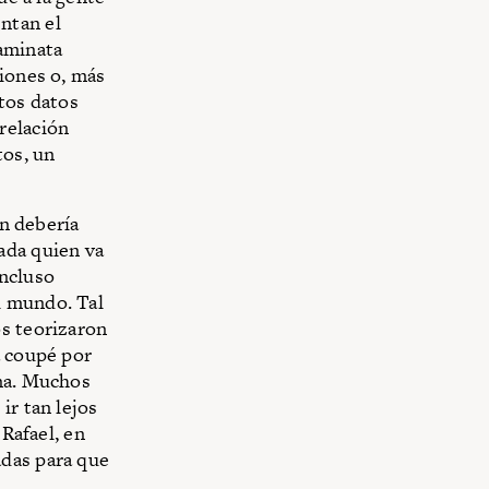
ntan el
caminata
ciones o, más
stos datos
relación
tos, un
en debería
ada quien va
n­cluso
l mundo. Tal
os teorizaron
a coupé por
ina. Muchos
ir tan lejos
 Rafael, en
adas para que