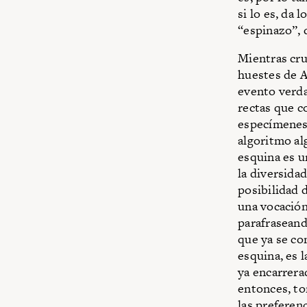
si lo es, da
“espinazo”, d
Mientras cru
huestes de A
evento verda
rectas que c
especímenes 
algoritmo al
esquina es u
la diversida
posibilidad 
una vocación
parafraseand
que ya se co
esquina, es l
ya encarrera
entonces, to
las preferenc