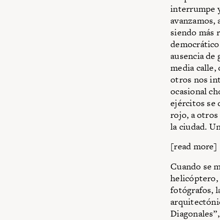
interrumpe y
avanzamos, a
siendo más r
democráticos
ausencia de 
media calle,
otros nos in
ocasional ch
ejércitos se
rojo, a otro
la ciudad. U
[read more]
Cuando se mi
helicóptero,
fotógrafos, 
arquitectóni
Diagonales”,