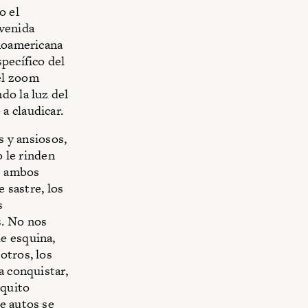
o el
Avenida
inoamericana
pecífico del
el zoom
do la luz del
a claudicar.
s y ansiosos,
o le rinden
de ambos
e sastre, los
s
s. No nos
e esquina,
otros, los
a conquistar,
oquito
e autos se