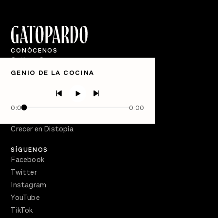
CONÓCENOS
Quiénes Somos
GENIO DE LA COCINA
Directorio
PÓDCASTS
Semanario Gatopardo
0:00
0:00
En Qué Momento
Crecer en Distopía
SÍGUENOS
Facebook
Twitter
Instagram
YouTube
TikTok