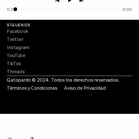
En Qué Momento
0:00
0:00
Crecer en Distopía
SÍGUENOS
Facebook
Twitter
Instagram
YouTube
TikTok
Threads
Gatopardo © 2024. Todos los derechos reservados.
Términos y Condiciones
Aviso de Privacidad