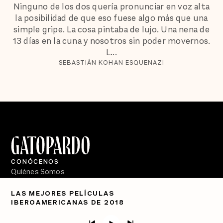
Ninguno de los dos quería pronunciar en voz alta
la posibilidad de que eso fuese algo más que una
simple gripe. La cosa pintaba de lujo. Una nena de
13 días en la cuna y nosotros sin poder movernos.
L...
SEBASTIÁN KOHAN ESQUENAZI
CONÓCENOS
Quiénes Somos
Directorio
LAS MEJORES PELÍCULAS
IBEROAMERICANAS DE 2018
PÓDCASTS
Semanario Gatopardo