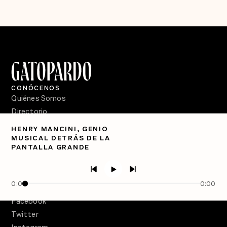
CONÓCENOS
Quiénes Somos
Directorio
HENRY MANCINI, GENIO
PÓDCASTS
MUSICAL DETRÁS DE LA
Semanario Gatopardo
PANTALLA GRANDE
En Qué Momento
Crecer en Distopía
0:00
0:00
SÍGUENOS
Facebook
Twitter