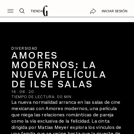
TIENDA
INICIAR SESIÓN
DIVERSIDAD
AMORES
MODERNOS: LA
NUEVA PELÍCULA
DE ILSE SALAS
16
.
08
.
20
TIEMPO DE LECTURA:
00
MIN
La nueva normalidad arranca en las salas de cine
mexicanas con Amores modernos, una película
que niega las relaciones románticas de pareja
como la vía exclusiva de la felicidad. La cinta
dirigida por Matías Meyer explora los vínculos de
una familia que se reúne hasta que la muerte de