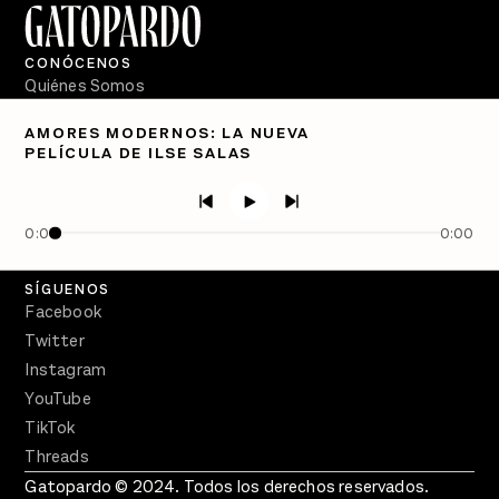
CONÓCENOS
Quiénes Somos
Directorio
AMORES MODERNOS: LA NUEVA
PELÍCULA DE ILSE SALAS
PÓDCASTS
Semanario Gatopardo
En Qué Momento
0:00
0:00
Crecer en Distopía
SÍGUENOS
Facebook
Twitter
Instagram
YouTube
TikTok
Threads
Gatopardo © 2024. Todos los derechos reservados.