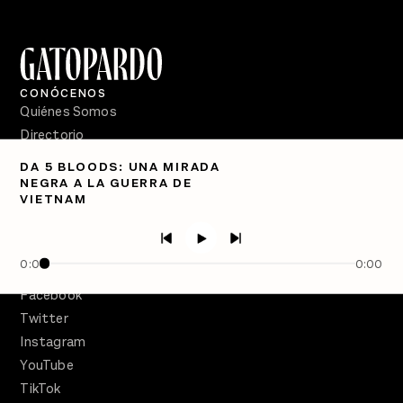
CONÓCENOS
Quiénes Somos
Directorio
DA 5 BLOODS: UNA MIRADA
PÓDCASTS
NEGRA A LA GUERRA DE
Semanario Gatopardo
VIETNAM
En Qué Momento
Crecer en Distopía
0:00
0:00
SÍGUENOS
Facebook
Twitter
Instagram
YouTube
TikTok