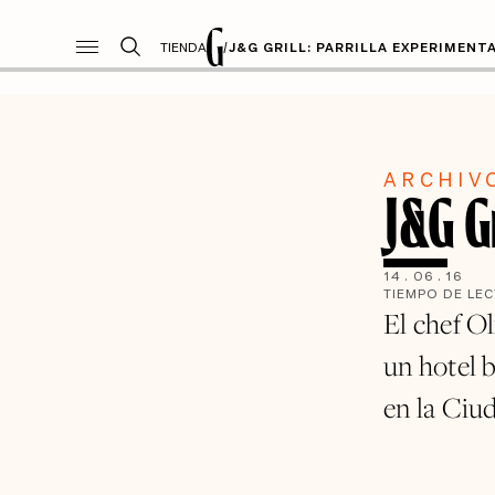
TIENDA
/
J&G GRILL: PARRILLA EXPERIMENT
ARCHIV
J&G Gr
14
.
06
.
16
TIEMPO DE LE
El chef Ol
un hotel b
en la Ciu