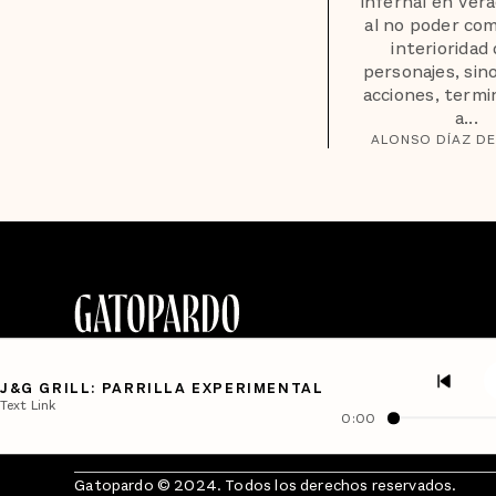
infernal en Ver
al no poder com
interioridad 
personajes, sino
acciones, termi
a...
ALONSO DÍAZ DE
J&G GRILL: PARRILLA EXPERIMENTAL
Text Link
0:00
Gatopardo © 2024. Todos los derechos reservados.