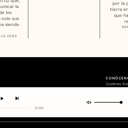
acruz que,
por la 
unicar la
tierra e
de los
que ha
 solo sus
r
na siendo
SA
 LA VEGA
CONÓCEN
Quiénes S
Directorio
0:00