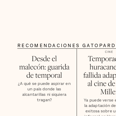
RECOMENDACIONES GATOPAR
CINE
Desde el
Tempora
malecón: guarida
huracanes
de temporal
fallida ada
al cine de
¿A qué se puede aspirar en
un país donde las
Mille
alcantarillas ni siquiera
tragan?
Ya puede verse 
la adaptación de
exitosa sobre 