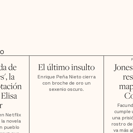
DO
da de
El último insulto
Jones
', la
res
Enrique Peña Nieto cierra
con broche de oro un
ptación
map
sexenio oscuro.
 Elisa
Co
r
Facund
cumple 
en Netflix
una prisi
 la novela
rostro de
un pueblo
va más a