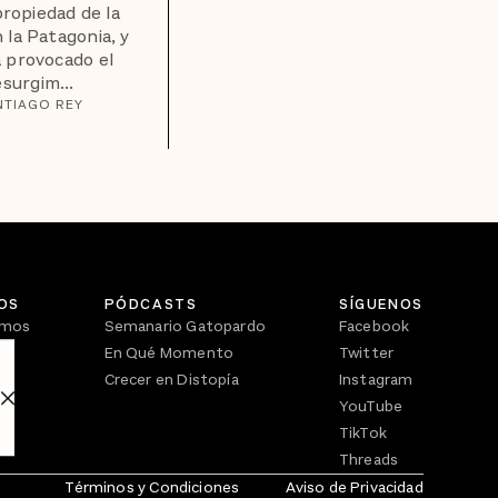
propiedad de la
n la Patagonia, y
 provocado el
esurgim...
NTIAGO REY
OS
PÓDCASTS
SÍGUENOS
omos
Semanario Gatopardo
Facebook
En Qué Momento
Twitter
Crecer en Distopía
Instagram
YouTube
TikTok
Threads
Términos y Condiciones
Aviso de Privacidad