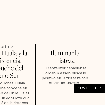
POLÍTICA
 Huala y la
Iluminar la
istencia
tristeza
uche del
El cantautor canadiense
Jordan Klassen busca lo
no Sur
positivo en la tristeza con
su álbum "Javelin".
o Jones Huala
una condena en
NEWSLETTER
ón de Chile. Es el
 un conflicto que
llá de la defensa