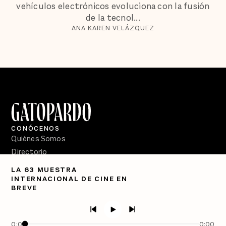
vehículos electrónicos evoluciona con la fusión
de la tecnol...
ANA KAREN VELÁZQUEZ
CONÓCENOS
Quiénes Somos
Directorio
LA 63 MUESTRA
PÓDCASTS
INTERNACIONAL DE CINE EN
Semanario Gatopardo
BREVE
En Qué Momento
Crecer en Distopía
0:00
0:00