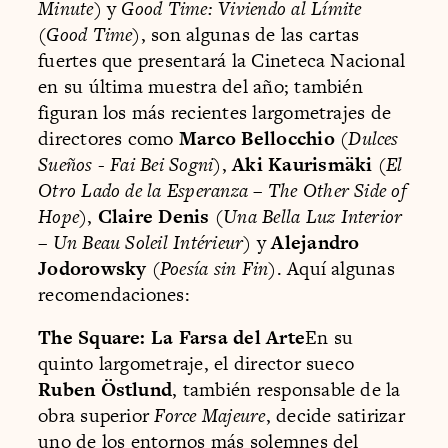
Minute
) y
Good Time: Viviendo al Límite
(
Good Time
), son algunas de las cartas
fuertes que presentará la Cineteca Nacional
en su última muestra del año; también
figuran los más recientes largometrajes de
directores como
Marco Bellocchio
(
Dulces
Sueños
-
Fai Bei Sogni
),
Aki Kaurismäki
(
El
Otro Lado de la Esperanza
–
The Other Side of
Hope
),
Claire Denis
(
Una Bella Luz Interior
–
Un Beau Soleil Intérieur
) y
Alejandro
Jodorowsky
(
Poesía sin Fin
). Aquí algunas
recomendaciones:
The Square: La Farsa del Arte
En su
quinto largometraje, el director sueco
Ruben Östlund
, también responsable de la
obra superior
Force Majeure
, decide satirizar
uno de los entornos más solemnes del