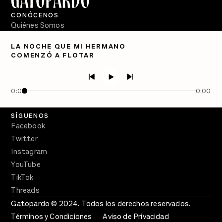
CONÓCENOS
Quiénes Somos
Directorio
LA NOCHE QUE MI HERMANO
COMENZÓ A FLOTAR
PÓDCASTS
Semanario Gatopardo
En Qué Momento
0:00
0:00
Crecer en Distopía
SÍGUENOS
Facebook
Twitter
Instagram
YouTube
TikTok
Threads
Gatopardo © 2024. Todos los derechos reservados.
Términos y Condiciones
Aviso de Privacidad