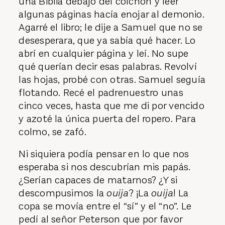
una Biblia debajo del colchón y leer
algunas páginas hacía enojar al demonio.
Agarré el libro; le dije a Samuel que no se
desesperara, que ya sabía qué hacer. Lo
abrí en cualquier página y leí
.
No supe
qué querían decir esas palabras. Revolví
las hojas, probé con otras. Samuel seguía
flotando. Recé el padrenuestro unas
cinco veces, hasta que me di por vencido
y azoté la única puerta del ropero. Para
colmo, se zafó.
Ni siquiera podía pensar en lo que nos
esperaba si nos descubrían mis papás.
¿Serían capaces de matarnos? ¿Y si
descompusimos la
ouija
? ¡La
ouija
! La
copa se movía entre el “sí” y el “no”. Le
pedí al señor Peterson que por favor