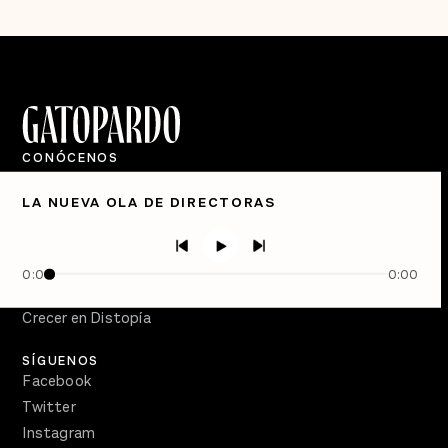
CONÓCENOS
Quiénes Somos
LA NUEVA OLA DE DIRECTORAS
Directorio
PÓDCASTS
Semanario Gatopardo
0:00
0:00
En Qué Momento
Crecer en Distopía
SÍGUENOS
Facebook
Twitter
Instagram