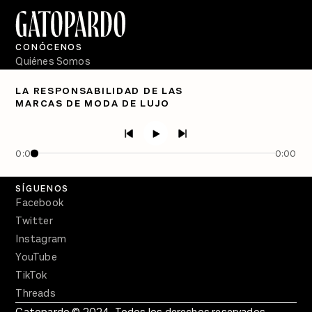
CONÓCENOS
Quiénes Somos
Directorio
LA RESPONSABILIDAD DE LAS
MARCAS DE MODA DE LUJO
PÓDCASTS
Semanario Gatopardo
En Qué Momento
0:00
0:00
Crecer en Distopía
SÍGUENOS
Facebook
Twitter
Instagram
YouTube
TikTok
Threads