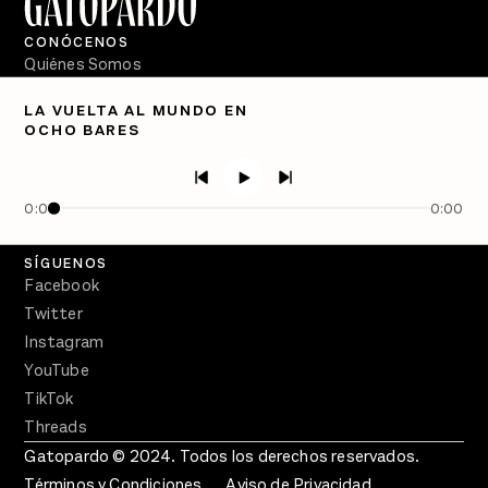
CONÓCENOS
Quiénes Somos
Directorio
LA VUELTA AL MUNDO EN
OCHO BARES
PÓDCASTS
Semanario Gatopardo
En Qué Momento
0:00
0:00
Crecer en Distopía
SÍGUENOS
Facebook
Twitter
Instagram
YouTube
TikTok
Threads
Gatopardo © 2024. Todos los derechos reservados.
Términos y Condiciones
Aviso de Privacidad