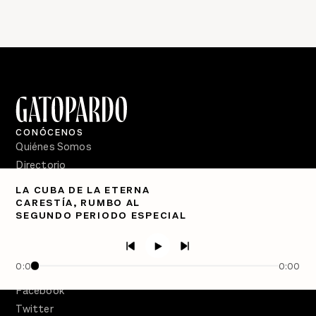
CONÓCENOS
Quiénes Somos
Directorio
LA CUBA DE LA ETERNA
PÓDCASTS
CARESTÍA, RUMBO AL
Semanario Gatopardo
SEGUNDO PERIODO ESPECIAL
En Qué Momento
Crecer en Distopía
0:00
0:00
SÍGUENOS
Facebook
Twitter