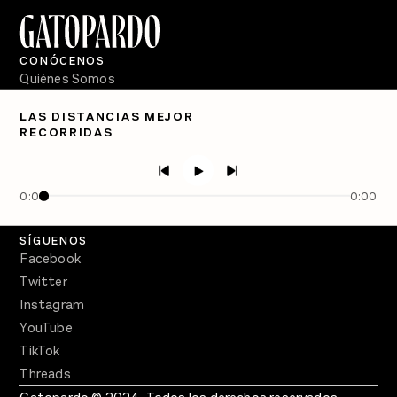
CONÓCENOS
Quiénes Somos
Directorio
LAS DISTANCIAS MEJOR
RECORRIDAS
PÓDCASTS
Semanario Gatopardo
En Qué Momento
0:00
0:00
Crecer en Distopía
SÍGUENOS
Facebook
Twitter
Instagram
YouTube
TikTok
Threads