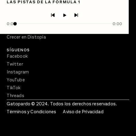
LAS PISTAS DE LA FÓRMULA 1
Directorio
PÓDCASTS
Semanario Gatopardo
0:00
0:00
En Qué Momento
Crecer en Distopía
SÍGUENOS
Facebook
Twitter
Instagram
YouTube
TikTok
Threads
Gatopardo © 2024. Todos los derechos reservados.
Términos y Condiciones
Aviso de Privacidad