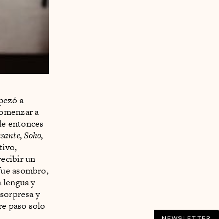
pezó a
comenzar a
de entonces
nsante, Soho,
tivo,
ecibir un
fue asombro,
a lengua y
 sorpresa y
re paso solo
NEWSLETTER