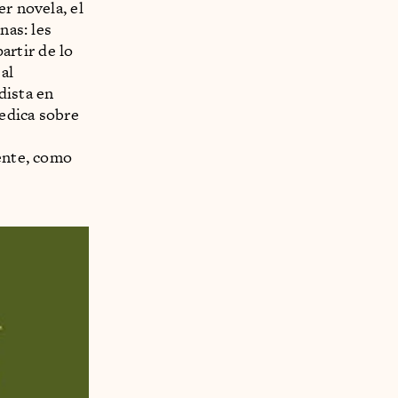
r novela, el
nas: les
partir de lo
al
dista en
dedica sobre
sente, como