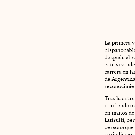
La primera v
hispanohabla
después el r
esta vez, ad
carrera en la
de Argentina
reconocimien
Tras la entr
nombrado a e
en manos de
Luiselli
, pe
persona que 
periodismo e