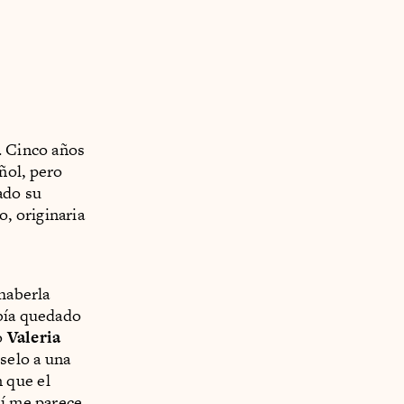
. Cinco años
ñol, pero
ado su
o, originaria
 haberla
abía quedado
o
Valeria
rselo a una
 que el
mí me parece