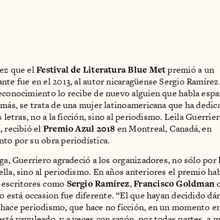
ez que el
Festival de Literatura Blue Met
premió a un
nte fue en el 2013, al autor nicaragüense Sergio Ramírez
econocimiento lo recibe de nuevo alguien que habla espa
emás, se trata de una mujer latinoamericana que ha dedic
s letras, no a la ficción, sino al periodismo. Leila Guerrier
, recibió el
Premio Azul 2018
en Montreal, Canadá, en
to por su obra periodística.
ega, Guerriero agradeció a los organizadores, no sólo por
lla, sino al periodismo. En años anteriores el premio h
 escritores como
Sergio Ramírez
,
Francisco Goldman
ro está occasion fue diferente. “El que hayan decidido dá
hace periodismo, que hace no ficción, en un momento en
stá vapuleado, y a veces con razón, por todas partes, a 