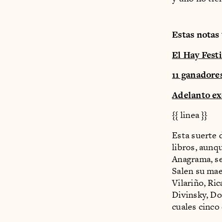
Estas notas
El Hay Festi
11 ganadore
Adelanto ex
{{ linea }}
Esta suerte d
libros, aunq
Anagrama, se
Salen su ma
Vilariño, Ri
Divinsky, Do
cuales cinco 