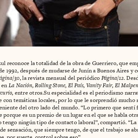
ul reconoce la totalidad de la obra de Guerriero, que em
de 1992, después de mudarse de Junín a Buenos Aires y 
ágina/30
, la revista mensual del periódico
Página/12
. Des
o en
La Nación, Rolling Stone, El País, Vanity Fair, El Malpe
rcurio,
entre otros.Su especialidad es el periodismo narra
con temáticas locales, por lo que le sorprendió mucho r
niente del otro lado del mundo. “Lo primero que sentí 
 porque es un premio de un lugar en el que se habla otr
o tengo ningún tipo de contacto laboral”, compartió. “La
 de sensación, que siempre tengo, de que el trabajo se ab
ne, por suerte, control sobre eso”.