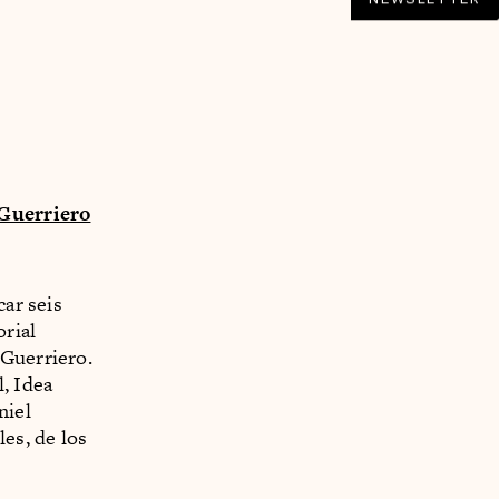
a Guerriero
car seis
orial
 Guerriero.
, Idea
niel
es, de los