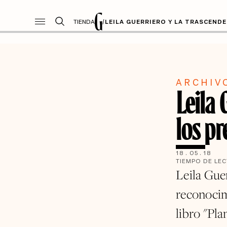
TIENDA
/
LEILA GUERRIERO Y LA TRASCEND
ARCHIV
Leila 
los p
18
.
05
.
18
TIEMPO DE LE
Leila Guer
reconocim
libro "Pl