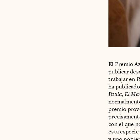
El Premio Az
publicar des
trabajar en
P
ha publicad
Paula, El Me
normalmente 
premio prove
precisamente
con el que n
esta especie
y uno no tie