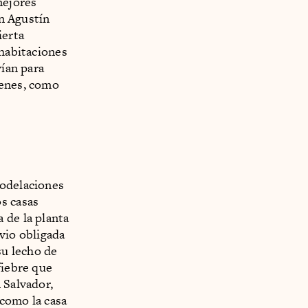
mejores
on Agustín
ierta
 habitaciones
vían para
cenes, como
modelaciones
s casas
 de la planta
vio obligada
su lecho de
fiebre que
 Salvador,
 como la casa