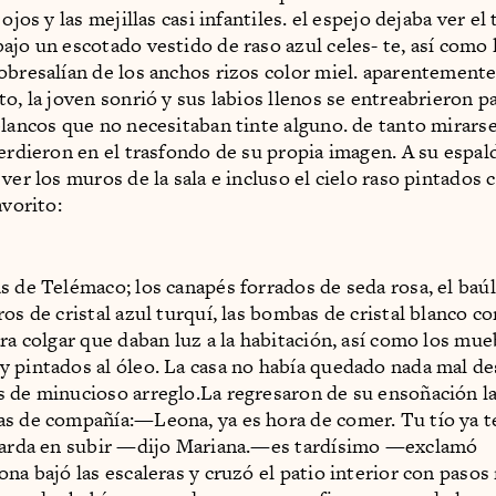
 ojos y las mejillas casi infantiles. el espejo dejaba ver el
ajo un escotado vestido de raso azul celes- te, así como l
obresalían de los anchos rizos color miel. aparentemente
to, la joven sonrió y sus labios llenos se entreabrieron p
blancos que no necesitaban tinte alguno. de tanto mirarse
perdieron en el trasfondo de su propia imagen. A su espal
ver los muros de la sala e incluso el cielo raso pintados
avorito:
s de Telémaco; los canapés forrados de seda rosa, el baúl 
os de cristal azul turquí, las bombas de cristal blanco co
ara colgar que daban luz a la habitación, así como los mue
 pintados al óleo. La casa no había quedado nada mal d
 de minucioso arreglo.La regresaron de su ensoñación l
s de compañía:—Leona, ya es hora de comer. Tu tío ya 
 tarda en subir —dijo Mariana.—es tardísimo —exclamó
na bajó las escaleras y cruzó el patio interior con pasos 