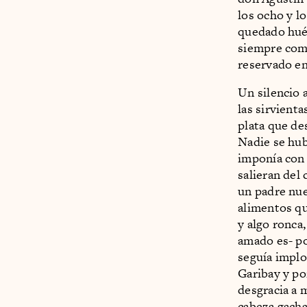
los ocho y l
quedado huér
siempre comp
reservado en
Un silencio 
las sirvienta
plata que de
Nadie se hubi
imponía con 
salieran del
un padre nue
alimentos qu
y algo ronca
amado es- po
seguía implo
Garibay y po
desgracia a 
cabeza gacha