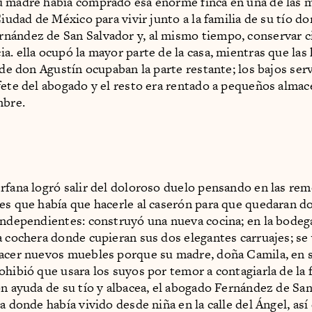
 madre había comprado esa enorme finca en una de las 
Ciudad de México para vivir junto a la familia de su tío d
ández de San Salvador y, al mismo tiempo, conservar c
a. ella ocupó la mayor parte de la casa, mientras que las
a de don Agustín ocupaban la parte restante; los bajos ser
fete del abogado y el resto era rentado a pequeños alma
mbre.
rfana logró salir del doloroso duelo pensando en las re
es que había que hacerle al caserón para que quedaran do
independientes: construyó una nueva cocina; en la bodega
a cochera donde cupieran sus dos elegantes carruajes; se 
acer nuevos muebles porque su madre, doña Camila, en 
ohibió que usara los suyos por temor a contagiarla de la 
on ayuda de su tío y albacea, el abogado Fernández de San
a donde había vivido desde niña en la calle del Ángel, así