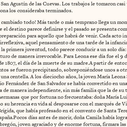
San Agustín de las Cuevas. Los trabajos le tomaron casi
eona los consideraba terminados.
 cambiado todo! Más tarde o más temprano llega un mom
ue el destino parece definirse y el pasado se presenta c
preparación para aquello que habrá de venir. Cada acto in
 irreflexiva, aquel pensamiento de una tarde de la infanci
 la primera juventud, todo parece conducir a un solo día: 
uturo de manera irrevocable. Para Leona ese día fue el 9 
e 1807, el día de la muerte de su madre.A partir de enton
tos se fueron precipitando, sobreponiéndose unos a otr
 una centella. A los dieciocho años, la joven María Leona
io Fernández de San Salvador se había convertido en un
ía de manera independiente, sin más familia que la de su t
ermanas que por fortuna no frecuentaba: doña María Lui
do su herencia en vida al desposarse con el marqués de V
rígida, que había profesado en el convento de Santa Ter
España.Pocos días antes de morir, doña Camila había log
regón, joven agraciado y de enorme fortuna, firmara las