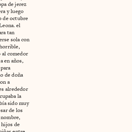
opa de jerez
era y luego
do de octubre
Leona. el
ra tan
erse sola con
horrible,
ó al comedor
a en años,
 para
no de doña
ron a
es alrededor
ocupaba la
abía sido muy
sar de los
o nombre,
s hijos de
niñas entre