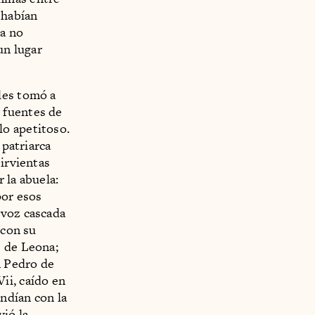
 habían
a no
un lugar
les tomó a
s fuentes de
lo apetitoso.
 patriarca
sirvientas
 la abuela:
por esos
 voz cascada
 con su
e de Leona;
n Pedro de
ii, caído en
ndían con la
ió la