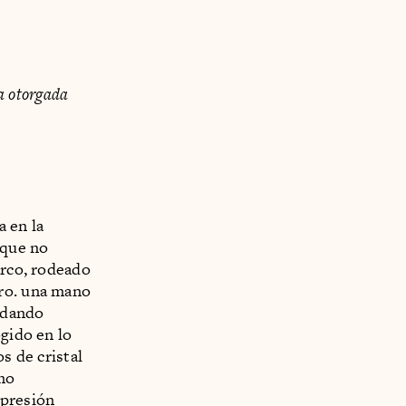
ía otorgada
a en la
 que no
arco, rodeado
tro. una mano
odando
ogido en lo
s de cristal
imo
xpresión