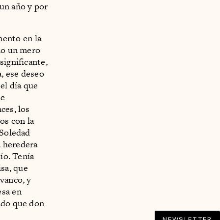
 un año y por
ento en la
omo un mero
significante,
a, ese deseo
el día que
de
ces, los
os con la
 Soledad
a heredera
ío. Tenía
sa, que
ivanco, y
esa en
rado que don
NEWSLETTER