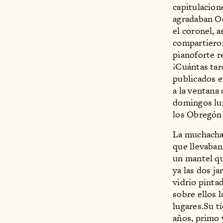
capitulacion
agradaban Oc
el coronel, a
compartiero
pianoforte r
¡Cuántas tar
publicados e
a la ventana
domingos lum
los Obregón 
La muchacha 
que llevaban
un mantel qu
ya las dos ja
vidrio pinta
sobre ellos 
lugares.Su t
años, primo 