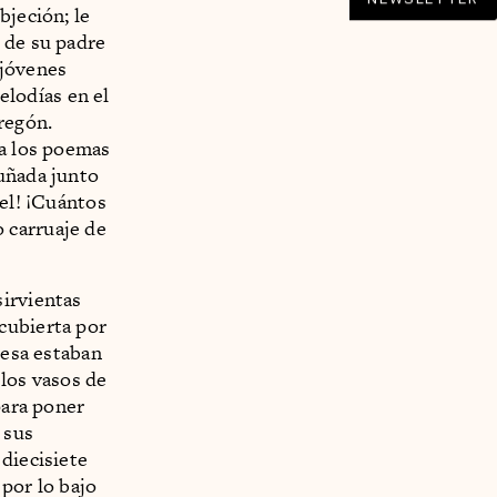
bjeción; le
 de su padre
 jóvenes
lodías en el
regón.
ta los poemas
cuñada junto
gel! ¡Cuántos
 carruaje de
sirvientas
cubierta por
mesa estaban
 los vasos de
para poner
 sus
diecisiete
por lo bajo