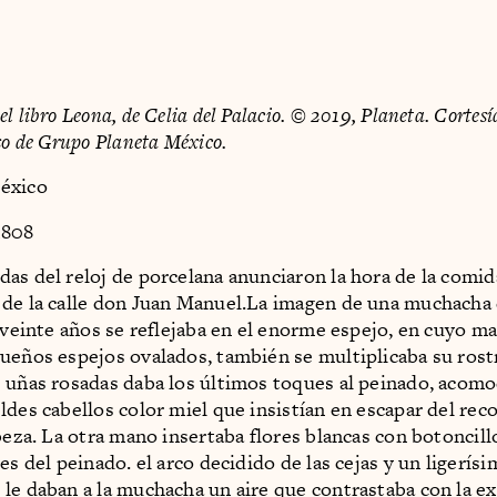
l libro Leona, de Celia del Palacio. © 2019, Planeta. Cortes
so de Grupo Planeta México.
éxico
1808
as del reloj de porcelana anunciaron la hora de la comid
de la calle don Juan Manuel.La imagen de una muchacha
s veinte años se reflejaba en el enorme espejo, en cuyo m
ueños espejos ovalados, también se multiplicaba su ros
 uñas rosadas daba los últimos toques al peinado, acom
ldes cabellos color miel que insistían en escapar del rec
beza. La otra mano insertaba flores blancas con botoncillo
es del peinado. el arco decidido de las cejas y un ligerís
le daban a la muchacha un aire que contrastaba con la e