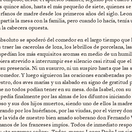
os quince años, hasta el más pequeño de siete, quienes se
fanos de madre desde los primeros años del siglo. Leon
artía la mesa con la familia, pero cuando lo hacía, tenía 
 la cabecera opuesta.
absoluto se apoderó del comedor en el largo tiempo que 
s traer las cacerolas de loza, los lebrillos de porcelana, la
spedían los más exquisitos aromas en medio de un humil
era atrevido a interrumpir ese silencio casi ritual que el
su presencia. Ni un susurro, ni un suspiro hasta que las 
 comedor. Y luego siguieron las oraciones encabezadas por
stro, dos aves marías y un alabado en signo de gratitud 
e no todos podían tener en su mesa. doña Isabel, con su
, pedía finalmente por las almas de los difuntos iniciando
so y sus dos hijos muertos, siendo uno de ellos la madr
rando por los huérfanos, por las viudas, por el virrey do
r la vida de nuestro bien amado soberano don Fernando V
manos de los franceses impíos. Todos de inmediato respo
: «te rogamos señor». Todos, menos Leona.Doña Luz sirv