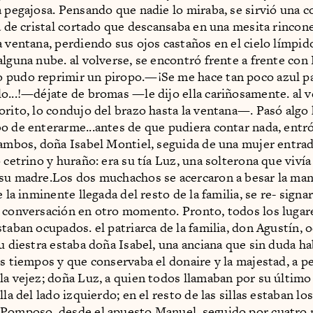
a pegajosa. Pensando que nadie lo miraba, se sirvió una c
ra de cristal cortado que descansaba en una mesita rincon
a ventana, perdiendo sus ojos castaños en el cielo límpi
alguna nube. al volverse, se encontró frente a frente con 
 pudo reprimir un piropo.—¡Se me hace tan poco azul pa
o...!—déjate de bromas —le dijo ella cariñosamente. al v
orito, lo condujo del brazo hasta la ventana—. Pasó algo 
o de enterarme...antes de que pudiera contar nada, entr
 ambos, doña Isabel Montiel, seguida de una mujer entrad
 cetrino y huraño: era su tía Luz, una solterona que vivía
su madre.Los dos muchachos se acercaron a besar la ma
e la inminente llegada del resto de la familia, se re- signa
 conversación en otro momento. Pronto, todos los lugar
staban ocupados. el patriarca de la familia, don Agustín, 
su diestra estaba doña Isabel, una anciana que sin duda h
os tiempos y que conservaba el donaire y la majestad, a pe
la vejez; doña Luz, a quien todos llamaban por su últim
lla del lado izquierdo; en el resto de las sillas estaban lo
Pomposo, desde el apuesto Manuel, seguido por cuatro 