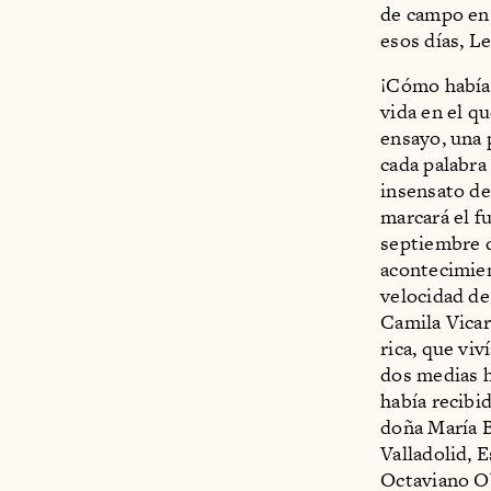
de campo en 
esos días, L
¡Cómo había
vida en el q
ensayo, una 
cada palabra
insensato de
marcará el f
septiembre d
acontecimien
velocidad de
Camila Vicar
rica, que viv
dos medias h
había recibi
doña María B
Valladolid, 
Octaviano Ob