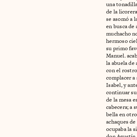
una tonadill
de la licore
se asomó a l
en busca de 
muchacho no
hermoso ciel
su primo fav
Manuel. acab
la abuela de
con el rostro
complacer a 
Isabel, y ant
continuar su
de la mesa e
cabecera; a 
bella en otr
achaques de 
ocupaba la si
don Agustín 