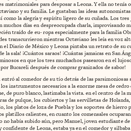
es matrimoniales para desposar a Leona. Y ella no tenía o
taviano y su familia. Le gustaban las ideas autonomistas
sí como la alegría y espíritu ligero de su cuñada. Los tres
n muchos días en despreocupada charla, improvisando me
ecién traído de eu- ropa especialmente para la familia Ob
des transcurrieron mientras Octaviano les leía en voz al
n el Diario de México y Leona pintaba un retrato de su 
 de la sala! ¡Cuántos saraos! ¡Cuántas jamaicas en San Án
inosos en que los tres muchachos pasearon en el lujoso
por Bucareli después de comprar granizados de sabor!
entró al comedor de su tío detrás de las parsimoniosas 
 los instrumentos necesarios a la enorme mesa de cedro 
e, de puro blanco, lastimaba la vista. en el centro de la 
rras de pulque, los cubiertos y las servilletas de Holanda,
do, los platos de loza de Puebla y los soportes de hierro 
los platillos calientes, en cuanto los comensales ocuparan
ío no había subido aún, pero Manuel, joven estudiante de 
y confidente de Leona, estaba ya en el comedor y silbaba 