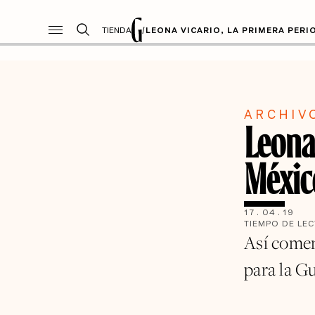
TIENDA
/
LEONA VICARIO, LA PRIMERA PERI
ARCHIV
Leona 
Méxic
17
.
04
.
19
TIEMPO DE LE
Así comen
para la G