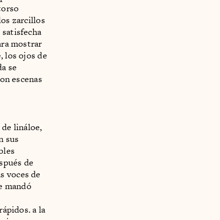
 torso
os zarcillos
 satisfecha
ara mostrar
, los ojos de
da se
 con escenas
de lináloe,
n sus
bles
espués de
as voces de
te mandó
rápidos. a la