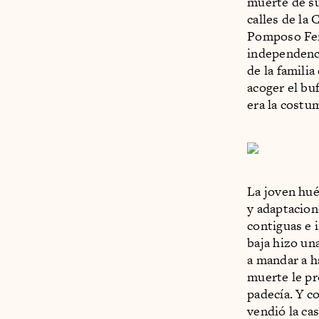
muerte de su
calles de la 
Pomposo Fern
independenci
de la famili
acoger el bu
era la costu
La joven hué
y adaptacion
contiguas e 
baja hizo un
a mandar a h
muerte le pr
padecía. Y c
vendió la cas