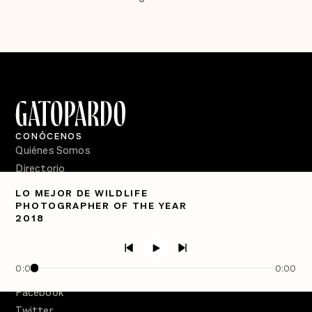
CONÓCENOS
Quiénes Somos
Directorio
LO MEJOR DE WILDLIFE
PÓDCASTS
PHOTOGRAPHER OF THE YEAR
Semanario Gatopardo
2018
En Qué Momento
Crecer en Distopía
0:00
0:00
SÍGUENOS
Facebook
Twitter