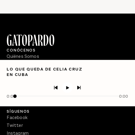
CONÓCENOS
Quiénes Somos
Directorio
LO QUE QUEDA DE CELIA CRUZ
EN CUBA
PÓDCASTS
Semanario Gatopardo
En Qué Momento
0:00
0:00
Crecer en Distopía
SÍGUENOS
Facebook
Twitter
Instagram