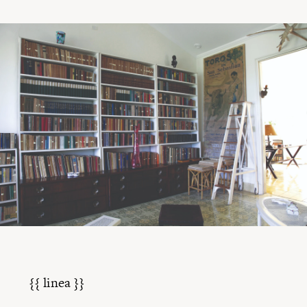
{{ linea }}