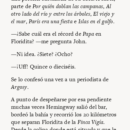
parte de
Por quién doblan las campanas
,
Al
otro lado del río y entre los árboles
,
El viejo y
el mar
,
París era una fiesta
e
Islas en el golfo
.
—¿Sabe cuál era el récord de
Papa
en
Floridita? —me pregunta John.
—Ni idea. ¿Siete? ¿Ocho?
—¡Uff! Quince o dieciséis.
Se lo confesó una vez a un periodista de
Argosy
.
A punto de despeñarse por esa pendiente
muchas veces Hemingway salió del bar,
bordeó la bahía y recorrió los 20 kilómetros
que separan Floridita de la
Finca Vigía
.
Desde la colina donde está situada y que le