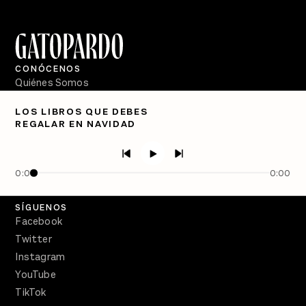
CONÓCENOS
Quiénes Somos
Directorio
LOS LIBROS QUE DEBES
REGALAR EN NAVIDAD
PÓDCASTS
Semanario Gatopardo
En Qué Momento
0:00
0:00
Crecer en Distopía
SÍGUENOS
Facebook
Twitter
Instagram
YouTube
TikTok