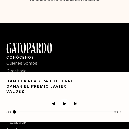
CONÓCENOS
Quiénes Somos
Directorio
DANIELA REA Y PABLO FERRI
PÓDCASTS
GANAN EL PREMIO JAVIER
Semanario Gatopardo
VALDEZ
En Qué Momento
Crecer en Distopía
0:00
0:00
SÍGUENOS
Facebook