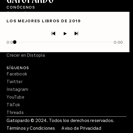
CONÓCENOS
Quiénes Somos
LOS MEJORES LIBROS DE 2019
Directorio
PÓDCASTS
Semanario Gatopardo
0:00
0:00
En Qué Momento
Crecer en Distopía
SÍGUENOS
Facebook
Twitter
Instagram
YouTube
TikTok
Threads
Gatopardo © 2024. Todos los derechos reservados.
Términos y Condiciones
Aviso de Privacidad